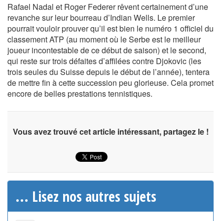
Rafael Nadal et Roger Federer rêvent certainement d’une
revanche sur leur bourreau d’Indian Wells. Le premier
pourrait vouloir prouver qu’il est bien le numéro 1 officiel du
classement ATP (au moment où le Serbe est le meilleur
joueur incontestable de ce début de saison) et le second,
qui reste sur trois défaites d’affilées contre Djokovic (les
trois seules du Suisse depuis le début de l’année), tentera
de mettre fin à cette succession peu glorieuse. Cela promet
encore de belles prestations tennistiques.
Vous avez trouvé cet article intéressant, partagez le !
... Lisez nos autres sujets