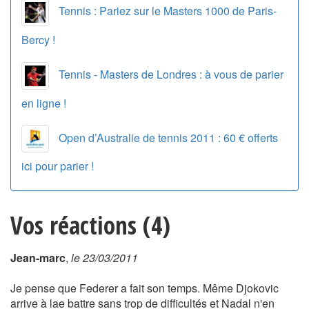
Tennis : Pariez sur le Masters 1000 de Paris-
Bercy !
Tennis - Masters de Londres : à vous de parier
en ligne !
Open d’Australie de tennis 2011 : 60 € offerts
ici pour parier !
Vos réactions (4)
Jean-marc
,
le 23/03/2011
Je pense que Federer a fait son temps. Même Djokovic
arrive à lae battre sans trop de difficultés et Nadal n'en