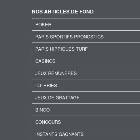
NOS ARTICLES DE FOND
POKER
PARIS SPORTIFS PRONOSTICS
PARIS HIPPIQUES TURF
CASINOS
JEUX REMUNERES
LOTERIES
JEUX DE GRATTAGE
BINGO
CONCOURS
INSTANTS GAGNANTS