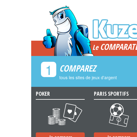
COMPARAT
Le
1
COMPAREZ
tous les sites de jeux d'argent
POKER
PARIS SPORTIFS
a
b