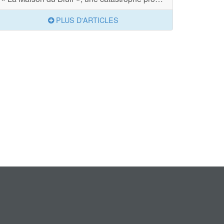
PLUS D'ARTICLES