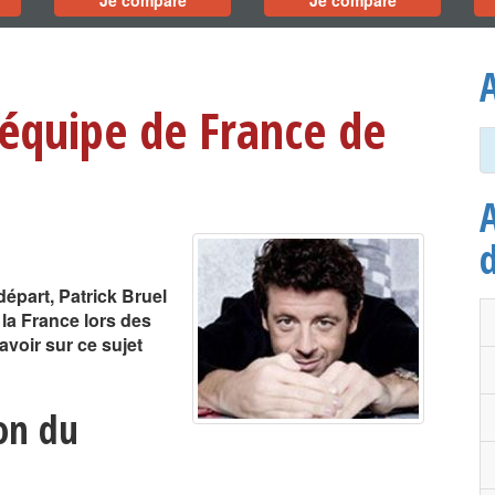
Je compare
Je compare
A
l'équipe de France de
A
 départ, Patrick Bruel
 la France lors des
avoir sur ce sujet
on du