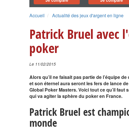
Je compare
Je compare
Accueil
Actualité des jeux d'argent en ligne
Patrick Bruel avec 
poker
Le 11/02/2015
Alors qu’il ne faisait pas partie de l’équipe de
et son éternel aura seront les fers de lance de
Global Poker Masters. Voici tout ce qu’il faut s
qui va agiter la sphère du poker en France.
Patrick Bruel est champi
monde