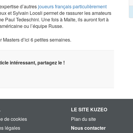
’expertise d’autres
joueurs français particulièrement
eux et Sylvain Loosli permet de rassurer les amateurs
e Paul Tedeschini. Une fois à Malte, ils auront fort à
e américaine ou l’équipe Russe.
 Masters d’ici 6 petites semaines.
icle intéressant, partagez le !
L
LE SITE KUZEO
ue de cookies
Plan du site
s légales
Nous contacter