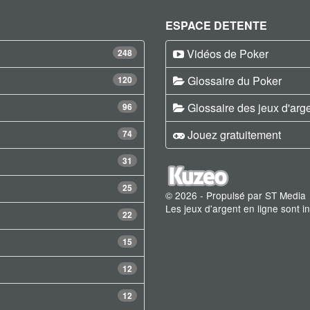
ESPACE DETENTE
Vidéos de Poker
248
Glossaire du Poker
120
Glossaire des jeux d'arg
96
Jouez gratuitement
74
31
25
© 2026 - Propulsé par ST Media
Les jeux d'argent en ligne sont 
22
15
12
12