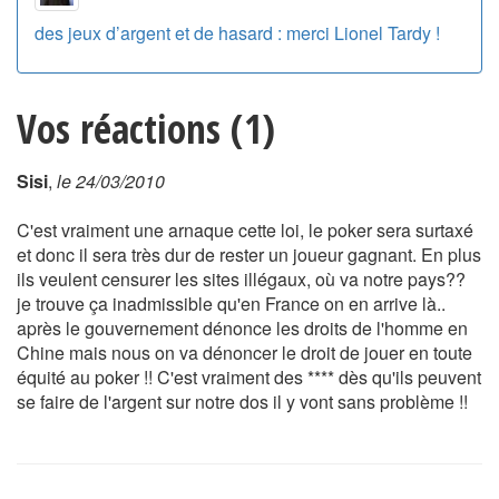
des jeux d’argent et de hasard : merci Lionel Tardy !
Vos réactions (1)
Sisi
,
le 24/03/2010
C'est vraiment une arnaque cette loi, le poker sera surtaxé
et donc il sera très dur de rester un joueur gagnant. En plus
ils veulent censurer les sites illégaux, où va notre pays??
je trouve ça inadmissible qu'en France on en arrive là..
après le gouvernement dénonce les droits de l'homme en
Chine mais nous on va dénoncer le droit de jouer en toute
équité au poker !! C'est vraiment des **** dès qu'ils peuvent
se faire de l'argent sur notre dos il y vont sans problème !!