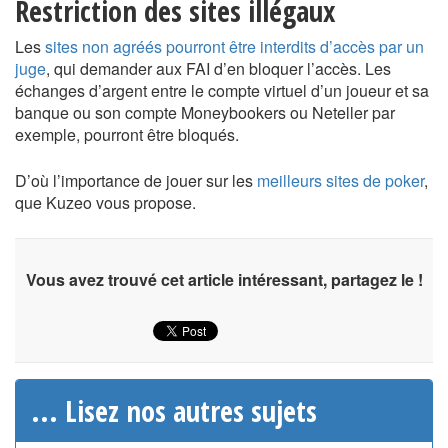
Restriction des sites illégaux
Les
sites non agréés pourront être interdits d’accès par un
juge
, qui demander aux FAI d’en bloquer l’accès. Les
échanges d’argent entre le compte virtuel d’un joueur et sa
banque ou son compte Moneybookers ou Neteller par
exemple, pourront être bloqués.
D’où l’importance de jouer sur les
meilleurs sites de poker
,
que Kuzeo vous propose.
Vous avez trouvé cet article intéressant, partagez le !
... Lisez nos autres sujets