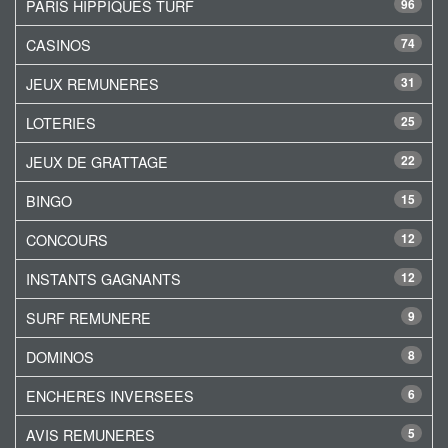
PARIS HIPPIQUES TURF
96
CASINOS
74
JEUX REMUNERES
31
LOTERIES
25
JEUX DE GRATTAGE
22
BINGO
15
CONCOURS
12
INSTANTS GAGNANTS
12
SURF REMUNERE
9
DOMINOS
8
ENCHERES INVERSEES
6
AVIS REMUNERES
5