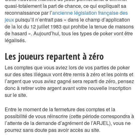
quasi-totalement la part de chance, ce qui expliquait sa
reconnaissance par l’
ancienne législation française des
jeux
puisqu’il n’entrait pas « dans le champ d’application
de la loi du 12 juillet 1983 qui prohibe la tenue de maisons
de hasard ». Aujourd’hui, tous les types de poker vont être
légalisés.
Les joueurs repartent à zéro
Les comptes que vous aviez lors de vos parties de poker
sur des sites illégaux vont être remis à zéro et les points et
l’argent que vous aviez gagné sera reparti de zéro, pensez
donc à retirer votre argent avant votre nouvelle inscription
sur le site.
Entre le moment de la fermeture des comptes et la
possibilité de vous réinscrire (cette période correspondra à
l’attente de la demande d’agrément de l’ARJEL), vous ne
pourrez sans doute pas avoir accès au site.