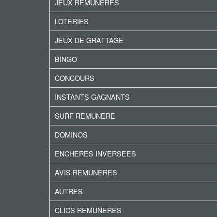
JEUX REMUNERES
LOTERIES
JEUX DE GRATTAGE
BINGO
CONCOURS
INSTANTS GAGNANTS
SURF REMUNERE
DOMINOS
ENCHERES INVERSEES
AVIS REMUNERES
AUTRES
CLICS REMUNERES