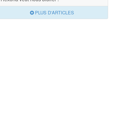
PLUS D'ARTICLES