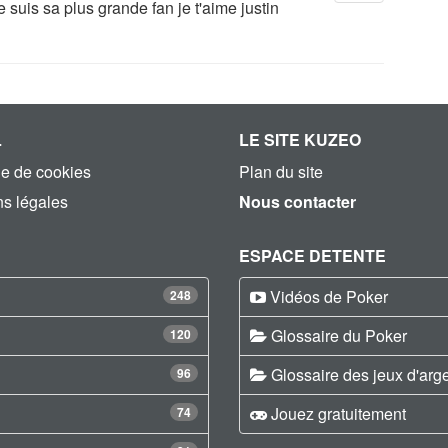
e suis sa plus grande fan je t'aime justin
L
LE SITE KUZEO
ue de cookies
Plan du site
s légales
Nous contacter
ESPACE DETENTE
Vidéos de Poker
248
Glossaire du Poker
120
Glossaire des jeux d'arg
96
Jouez gratuitement
74