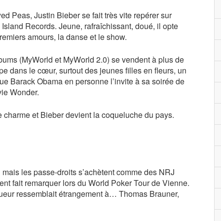
d Peas, Justin Bieber se fait très vite repérer sur
Island Records. Jeune, rafraîchissant, doué, il opte
remiers amours, la danse et le show.
lbums (MyWorld et MyWorld 2.0) se vendent à plus de
e dans le cœur, surtout des jeunes filles en fleurs, un
que Barack Obama en personne l’invite à sa soirée de
vie Wonder.
e charme et Bieber devient la coqueluche du pays.
noi mais les passe-droits s’achètent comme des NRJ
ent fait remarquer lors du World Poker Tour de Vienne.
 joueur ressemblait étrangement à… Thomas Brauner,