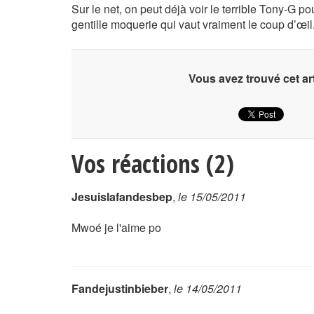
Sur le net, on peut déjà voir le terrible Tony-G
gentille moquerie qui vaut vraiment le coup d’œi
Vous avez trouvé cet art
Vos réactions (2)
Jesuislafandesbep
,
le 15/05/2011
Mwoé je l'aime po
Fandejustinbieber
,
le 14/05/2011