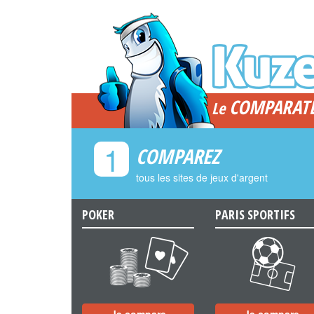
COMPARAT
Le
1
COMPAREZ
tous les sites de jeux d'argent
POKER
PARIS SPORTIFS
a
b