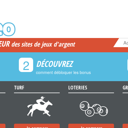
EUR
Ac
des sites de jeux d'argent
2
DÉCOUVREZ
comment débloquer les bonus
TURF
LOTERIES
GR
d
c