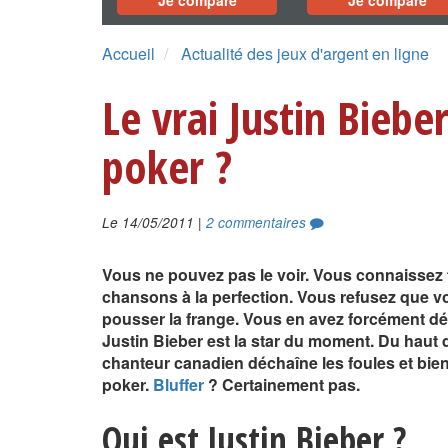
Je compare
Je compare
Accueil
Actualité des jeux d'argent en ligne
Le vrai Justin Biebe
poker ?
|
Le 14/05/2011
2 commentaires
Vous ne pouvez pas le voir. Vous connaissez 
chansons à la perfection. Vous refusez que vo
pousser la frange. Vous en avez forcément dé
Justin Bieber est la star du moment. Du haut 
chanteur canadien déchaîne les foules et bien
poker.
Bluffer
? Certainement pas.
Qui est Justin Bieber ?