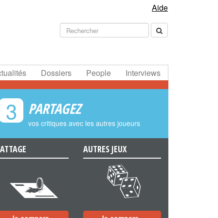
Aide
tualités
Dossiers
People
Interviews
3
PARTAGEZ
vos critiques avec les autres joueurs
ATTAGE
AUTRES JEUX
e
f