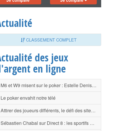
Je compare
Je compare
ctualité
CLASSEMENT COMPLET
ctualité des jeux
d'argent en ligne
M6 et W9 misent sur le poker : Estelle Denis aux commandes ?
Le poker envahit notre télé
Attirer des joueurs différents, le défi des sites de poker
Sébastien Chabal sur Direct 8 : les sportifs dans la mêlée du poker