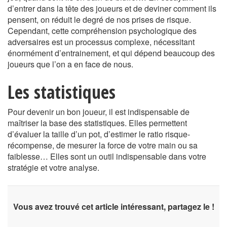
d’entrer dans la tête des joueurs et de deviner comment ils
pensent, on réduit le degré de nos prises de risque.
Cependant, cette compréhension psychologique des
adversaires est un processus complexe, nécessitant
énormément d’entrainement, et qui dépend beaucoup des
joueurs que l’on a en face de nous.
Les statistiques
Pour devenir un bon joueur, il est indispensable de
maîtriser la base des statistiques. Elles permettent
d’évaluer la taille d’un pot, d’estimer le ratio risque-
récompense, de mesurer la force de votre main ou sa
faiblesse… Elles sont un outil indispensable dans votre
stratégie et votre analyse.
Vous avez trouvé cet article intéressant, partagez le !