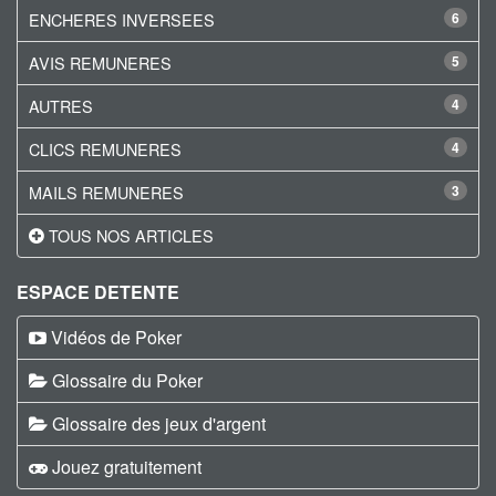
ENCHERES INVERSEES
6
AVIS REMUNERES
5
AUTRES
4
CLICS REMUNERES
4
MAILS REMUNERES
3
TOUS NOS ARTICLES
ESPACE DETENTE
Vidéos de Poker
Glossaire du Poker
Glossaire des jeux d'argent
Jouez gratuitement