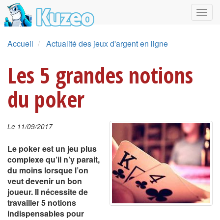
Accueil
Actualité des jeux d'argent en ligne
Les 5 grandes notions
du poker
Le 11/09/2017
Le poker est un jeu plus
complexe qu’il n’y parait,
du moins lorsque l’on
veut devenir un bon
joueur. Il nécessite de
travailler 5 notions
indispensables pour