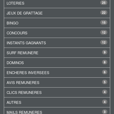
LOTERIES
25
JEUX DE GRATTAGE
22
BINGO
15
CONCOURS
12
INSTANTS GAGNANTS
12
SURF REMUNERE
9
DOMINOS
8
ENCHERES INVERSEES
6
AVIS REMUNERES
5
CLICS REMUNERES
4
AUTRES
4
MAILS REMUNERES
3