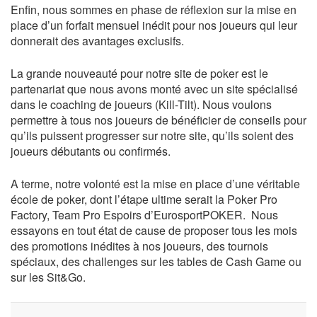
Enfin, nous sommes en phase de réflexion sur la mise en
place d’un forfait mensuel inédit pour nos joueurs qui leur
donnerait des avantages exclusifs.
La grande nouveauté pour notre site de poker est le
partenariat que nous avons monté avec un site spécialisé
dans le coaching de joueurs (Kill-Tilt). Nous voulons
permettre à tous nos joueurs de bénéficier de conseils pour
qu’ils puissent progresser sur notre site, qu’ils soient des
joueurs débutants ou confirmés.
A terme, notre volonté est la mise en place d’une véritable
école de poker, dont l’étape ultime serait la Poker Pro
Factory, Team Pro Espoirs d’EurosportPOKER. Nous
essayons en tout état de cause de proposer tous les mois
des promotions inédites à nos joueurs, des tournois
spéciaux, des challenges sur les tables de Cash Game ou
sur les Sit&Go.