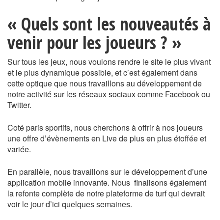
« Quels sont les nouveautés à
venir pour les joueurs ? »
Sur tous les jeux, nous voulons rendre le site le plus vivant
et le plus dynamique possible, et c’est également dans
cette optique que nous travaillons au développement de
notre activité sur les réseaux sociaux comme Facebook ou
Twitter.
Coté paris sportifs, nous cherchons à offrir à nos joueurs
une offre d’évènements en Live de plus en plus étoffée et
variée.
En parallèle, nous travaillons sur le développement d’une
application mobile innovante. Nous finalisons également
la refonte complète de notre plateforme de turf qui devrait
voir le jour d’ici quelques semaines.