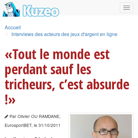
Accueil
Interviews des acteurs des jeux d'argent en ligne
«Tout le monde est
perdant sauf les
tricheurs, c’est absurde
!»
Par Olivier OU RAMDANE,
EurosportBET, le 31/10/2011