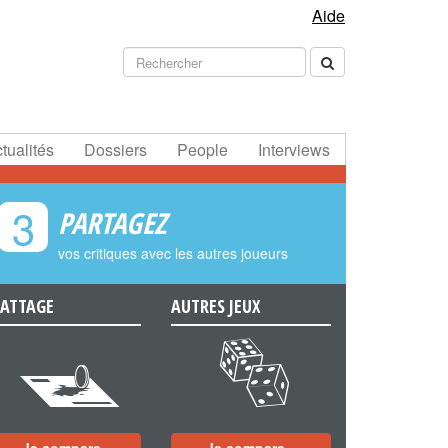
Aide
tualités
Dossiers
People
Interviews
3
PARTAGEZ
vos critiques avec les autres joueurs
ATTAGE
AUTRES JEUX
e
f