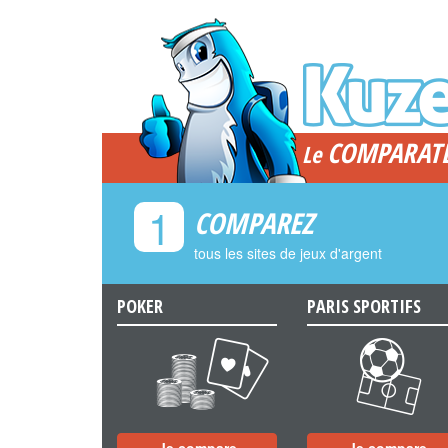
COMPARAT
Le
1
COMPAREZ
tous les sites de jeux d'argent
POKER
PARIS SPORTIFS
a
b