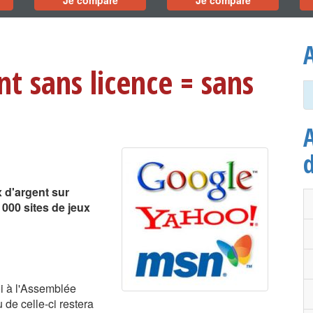
Je compare
Je compare
A
nt sans licence = sans
A
ux d'argent sur
 000 sites de jeux
oi à l'Assemblée
 de celle-ci restera