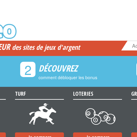
EUR
Ac
des sites de jeux d'argent
2
DÉCOUVREZ
comment débloquer les bonus
TURF
LOTERIES
GR
d
c