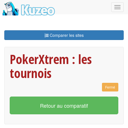
Comparer les sites
PokerXtrem : les
tournois
Fermé
Retour au comparatif