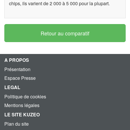
chips, ils varient de 2 000 à 5 000 pour la plupart.
Retour au comparatif
A PROPOS
Présentation
Espace Presse
LEGAL
Politique de cookies
Mentions légales
LE SITE KUZEO
Plan du site