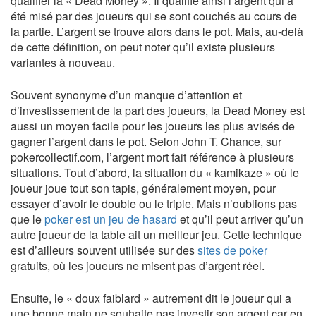
qualifier la « Dead Money ». Il qualifie ainsi l’argent qui a
été misé par des joueurs qui se sont couchés au cours de
la partie. L’argent se trouve alors dans le pot. Mais, au-delà
de cette définition, on peut noter qu’il existe plusieurs
variantes à nouveau.
Souvent synonyme d’un manque d’attention et
d’investissement de la part des joueurs, la Dead Money est
aussi un moyen facile pour les joueurs les plus avisés de
gagner l’argent dans le pot. Selon John T. Chance, sur
pokercollectif.com, l’argent mort fait référence à plusieurs
situations. Tout d’abord, la situation du « kamikaze » où le
joueur joue tout son tapis, généralement moyen, pour
essayer d’avoir le double ou le triple. Mais n’oublions pas
que le
poker est un jeu de hasard
et qu’il peut arriver qu’un
autre joueur de la table ait un meilleur jeu. Cette technique
est d’ailleurs souvent utilisée sur des
sites de poker
gratuits, où les joueurs ne misent pas d’argent réel.
Ensuite, le « doux faiblard » autrement dit le joueur qui a
une bonne main ne souhaite pas investir son argent car en