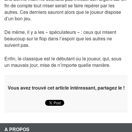
fin de compte tout miser serait se faire repérer par les
autres. Ces derniers sauront alors que le joueur dispose
d’un bon jeu.
De même, il y a les « spéculateurs » : ceux qui misent
beaucoup sur le flop dans l’espoir que les autres ne
suivent pas.
Enfin, le classique est le débutant ou le joueur, qui, sous
un mauvais jour, mise de n’importe quelle manière.
Vous avez trouvé cet article intéressant, partagez le !
A PROPOS