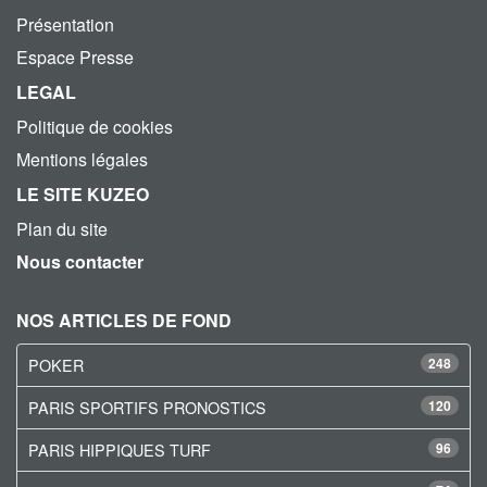
Présentation
Espace Presse
LEGAL
Politique de cookies
Mentions légales
LE SITE KUZEO
Plan du site
Nous contacter
NOS ARTICLES DE FOND
POKER
248
PARIS SPORTIFS PRONOSTICS
120
PARIS HIPPIQUES TURF
96