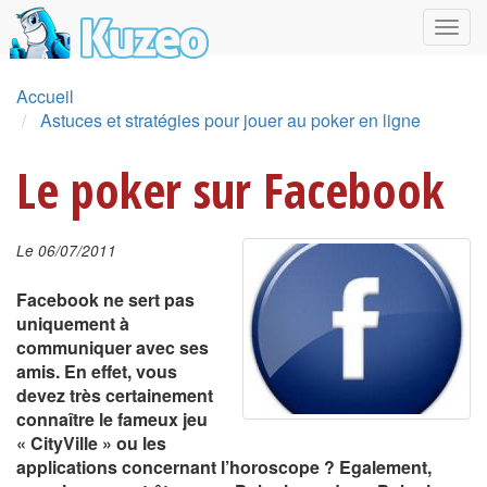
Accueil
Astuces et stratégies pour jouer au poker en ligne
Le poker sur Facebook
Le 06/07/2011
Facebook ne sert pas
uniquement à
communiquer avec ses
amis. En effet, vous
devez très certainement
connaître le fameux jeu
« CityVille » ou les
applications concernant l’horoscope ? Egalement,