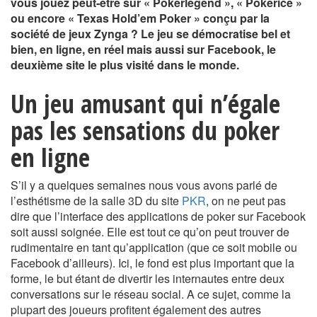
vous jouez peut-être sur « Pokerlegend », « Pokerice »
ou encore « Texas Hold’em Poker » conçu par la
société de jeux Zynga ? Le jeu se démocratise bel et
bien, en ligne, en réel mais aussi sur Facebook, le
deuxième site le plus visité dans le monde.
Un jeu amusant qui n’égale
pas les sensations du poker
en ligne
S’il y a quelques semaines nous vous avons parlé de
l’esthétisme de la salle 3D du site
PKR
, on ne peut pas
dire que l’interface des applications de poker sur Facebook
soit aussi soignée. Elle est tout ce qu’on peut trouver de
rudimentaire en tant qu’application (que ce soit mobile ou
Facebook d’ailleurs). Ici, le fond est plus important que la
forme, le but étant de divertir les internautes entre deux
conversations sur le réseau social. A ce sujet, comme la
plupart des joueurs profitent également des autres