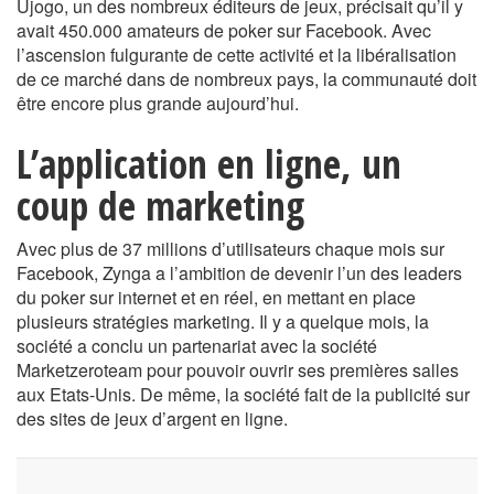
Ujogo, un des nombreux éditeurs de jeux, précisait qu’il y
avait 450.000 amateurs de poker sur Facebook. Avec
l’ascension fulgurante de cette activité et la libéralisation
de ce marché dans de nombreux pays, la communauté doit
être encore plus grande aujourd’hui.
L’application en ligne, un
coup de marketing
Avec plus de 37 millions d’utilisateurs chaque mois sur
Facebook, Zynga a l’ambition de devenir l’un des leaders
du poker sur internet et en réel, en mettant en place
plusieurs stratégies marketing. Il y a quelque mois, la
société a conclu un partenariat avec la société
Marketzeroteam pour pouvoir ouvrir ses premières salles
aux Etats-Unis. De même, la société fait de la publicité sur
des sites de jeux d’argent en ligne.