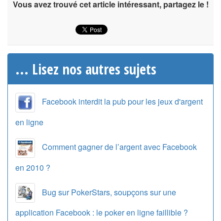
Vous avez trouvé cet article intéressant, partagez le !
... Lisez nos autres sujets
Facebook interdit la pub pour les jeux d'argent
en ligne
Comment gagner de l’argent avec Facebook
en 2010 ?
Bug sur PokerStars, soupçons sur une
application Facebook : le poker en ligne faillible ?