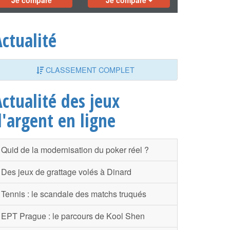
Je compare
Je compare
ctualité
CLASSEMENT COMPLET
ctualité des jeux
d'argent en ligne
Quid de la modernisation du poker réel ?
Des jeux de grattage volés à Dinard
Tennis : le scandale des matchs truqués
EPT Prague : le parcours de Kool Shen