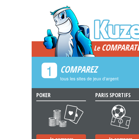
COMPARAT
Le
1
COMPAREZ
tous les sites de jeux d'argent
POKER
PARIS SPORTIFS
a
b