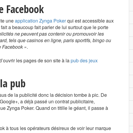
e Facebook
ite une
application Zynga Poker
qui est accessible aux
 fait a beaucoup fait parler de lui surtout que le porte
licités ne peuvent pas contenir ou promouvoir les
rd, tels que casinos en ligne, paris sportifs, bingo ou
de Facebook »
.
’ouvrir les pages de son site à la
pub des jeux
 la pub
us de la publicité donc la décision tombe à pic. De
Google+, a déjà passé un contrat publicitaire,
e Zynga Poker. Quand on titille le géant, il passe à
k à tous les opérateurs désireux de voir leur marque