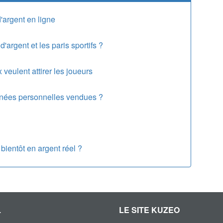
d'argent en ligne
'argent et les paris sportifs ?
veulent attirer les joueurs
nnées personnelles vendues ?
bientôt en argent réel ?
L
LE SITE KUZEO