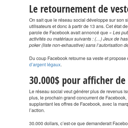
Le retournement de vest
On sait que le réseau social développe sur son s
utilisateurs et donc à partir de 13 ans. Cet état de
parole de Facebook avait annoncé que
« Les pub
activités ou matériaux suivants : (…) Jeux de hasa
poker (liste non-exhaustive) sans l’autorisation 
Du coup Facebook retourne sa veste et propose d
d’argent légaux
.
30.000$ pour afficher de
Le réseau social veut générer plus de revenus iss
plus, le prochain grand concurrent de Facebook, 
supplantant les offres de Facebook, avec la marqu
l’action.
30.000 dollars, c’est-ce que demanderait Faceboo