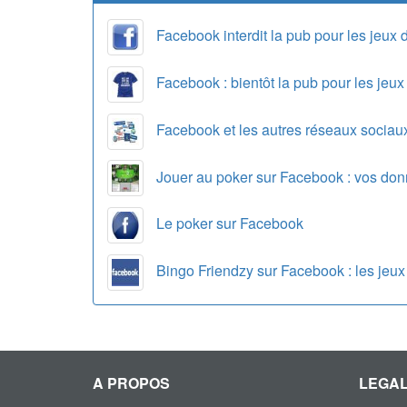
Facebook interdit la pub pour les jeux 
Facebook : bientôt la pub pour les jeux d
Facebook et les autres réseaux sociaux 
Jouer au poker sur Facebook : vos do
Le poker sur Facebook
Bingo Friendzy sur Facebook : les jeux 
A PROPOS
LEGA