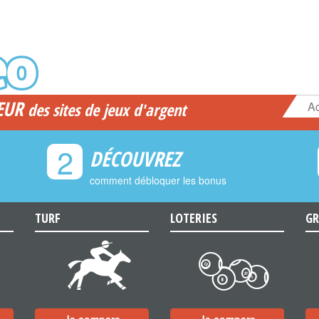
EUR
Ac
des sites de jeux d'argent
2
DÉCOUVREZ
comment débloquer les bonus
TURF
LOTERIES
GR
d
c