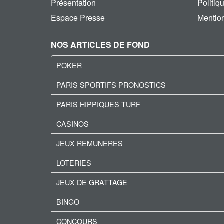
Présentation
Politiq
Espace Presse
Mention
NOS ARTICLES DE FOND
POKER
PARIS SPORTIFS PRONOSTICS
PARIS HIPPIQUES TURF
CASINOS
JEUX REMUNERES
LOTERIES
JEUX DE GRATTAGE
BINGO
CONCOURS