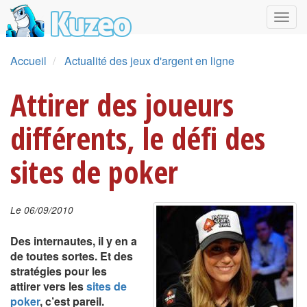
Accueil
Actualité des jeux d'argent en ligne
Attirer des joueurs
différents, le défi des
sites de poker
Le 06/09/2010
Des internautes, il y en a
de toutes sortes. Et des
stratégies pour les
attirer vers les
sites de
poker
, c’est pareil.