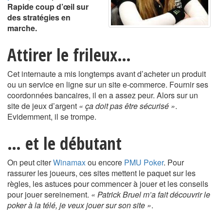
Rapide coup d’œil sur
des stratégies en
marche.
Attirer le frileux…
Cet internaute a mis longtemps avant d’acheter un produit
ou un service en ligne sur un site e-commerce. Fournir ses
coordonnées bancaires, il en a assez peur. Alors sur un
site de jeux d’argent
« ça doit pas être sécurisé »
.
Evidemment, il se trompe.
… et le débutant
On peut citer
Winamax
ou encore
PMU Poker
. Pour
rassurer les joueurs, ces sites mettent le paquet sur les
règles, les astuces pour commencer à jouer et les conseils
pour jouer sereinement.
« Patrick Bruel m’a fait découvrir le
poker à la télé, je veux jouer sur son site »
.