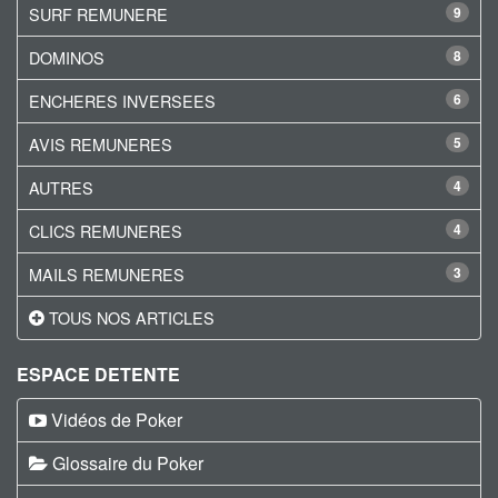
SURF REMUNERE
9
DOMINOS
8
ENCHERES INVERSEES
6
AVIS REMUNERES
5
AUTRES
4
CLICS REMUNERES
4
MAILS REMUNERES
3
TOUS NOS ARTICLES
ESPACE DETENTE
Vidéos de Poker
Glossaire du Poker