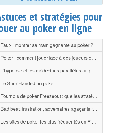
stuces et stratégies pour
jouer au poker en ligne
Faut-il montrer sa main gagnante au poker ?
Poker : comment jouer face à des joueurs qui ont de gros tapis ?
L'hypnose et les médecines parallèles au poker
Le ShortHanded au poker
Tournois de poker Freezeout : quelles stratégies ?
Bad beat, frustration, adversaires agaçants : quand le poker rend fou
Les sites de poker les plus fréquentés en France et dans le monde