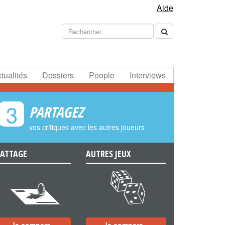
Aide
tualités
Dossiers
People
Interviews
3
PARTAGEZ
vos critiques avec les autres joueurs
ATTAGE
AUTRES JEUX
e
f