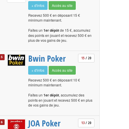
+ d'infos
Accès au site
Recevez 500 € en déposant 15 €
minimum maintenant.
Faîtes un
1er dépôt
de 15 €, accumulez
des points en jouant et recevez 500 € en
plus de vos gains de jeu.
Bwin Poker
5
15
/ 20
+ d'infos
Accès au site
Recevez 500 € en déposant 10 €
minimum maintenant.
Faîtes un
1er dépôt
, accumulez des
points en jouant et recevez 500 € en plus
de vos gains de jeu.
JOA Poker
6
13
/ 20