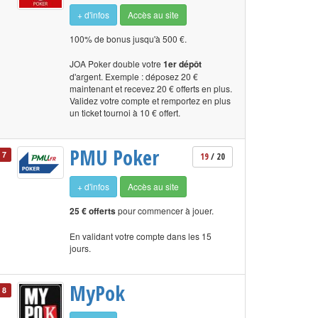
+ d'infos
Accès au site
100% de bonus jusqu'à 500 €.
JOA Poker double votre
1er dépôt
d'argent. Exemple : déposez 20 €
maintenant et recevez 20 € offerts en plus.
Validez votre compte et remportez en plus
un ticket tournoi à 10 € offert.
PMU Poker
7
19
/ 20
+ d'infos
Accès au site
25 € offerts
pour commencer à jouer.
En validant votre compte dans les 15
jours.
MyPok
8