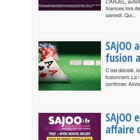
L'ARJEL, autori
licences lors d
samedi. Qui...
SAjOO a
fusion 
C’est décidé, 
fusionnent. La
confirmer. Alors,
SAjOO e
affaire 