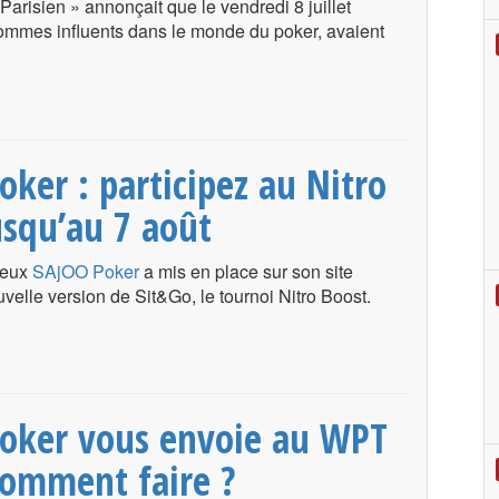
Parisien » annonçait que le vendredi 8 juillet
hommes influents dans le monde du poker, avaient
oker : participez au Nitro
usqu’au 7 août
jeux
SAjOO Poker
a mis en place sur son site
uvelle version de Sit&Go, le tournoi Nitro Boost.
oker vous envoie au WPT
 comment faire ?