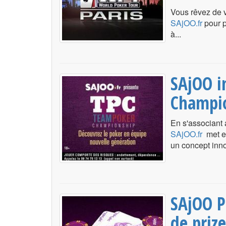
Vous rêvez de vi
SAjOO.fr
pour p
à...
SAjOO i
Champi
En s'associant
SAjOO.fr
met en
un concept innov
SAjOO P
de priz