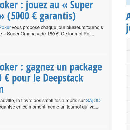
oker : jouez au « Super
 (5000 € garantis)
A
Poker
vous propose chaque jour plusieurs tournois
e « Super Omaha » de 150 €. Ce tournoi Pot...
oker : gagnez un package
0 € pour le Deepstack
n
ville, la fièvre des satellites a repris sur
SAjOO
 organise en ce moment même un tournoi qui va...