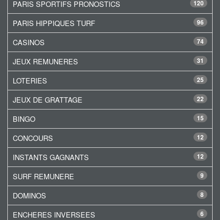
PARIS SPORTIFS PRONOSTICS
120
PARIS HIPPIQUES TURF
96
CASINOS
74
JEUX REMUNERES
31
LOTERIES
25
JEUX DE GRATTAGE
22
BINGO
15
CONCOURS
12
INSTANTS GAGNANTS
12
SURF REMUNERE
9
DOMINOS
8
ENCHERES INVERSEES
6