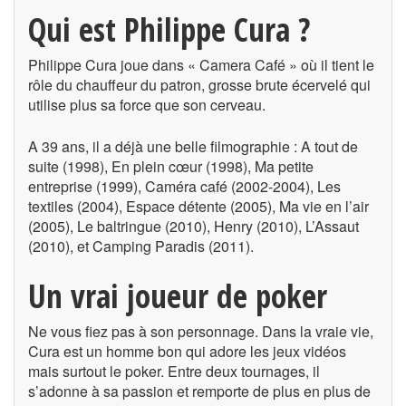
Qui est Philippe Cura ?
Philippe Cura joue dans « Camera Café » où il tient le
rôle du chauffeur du patron, grosse brute écervelé qui
utilise plus sa force que son cerveau.
A 39 ans, il a déjà une belle filmographie : A tout de
suite (1998), En plein cœur (1998), Ma petite
entreprise (1999), Caméra café (2002-2004), Les
textiles (2004), Espace détente (2005), Ma vie en l’air
(2005), Le baltringue (2010), Henry (2010), L’Assaut
(2010), et Camping Paradis (2011).
Un vrai joueur de poker
Ne vous fiez pas à son personnage. Dans la vraie vie,
Cura est un homme bon qui adore les jeux vidéos
mais surtout le poker. Entre deux tournages, il
s’adonne à sa passion et remporte de plus en plus de