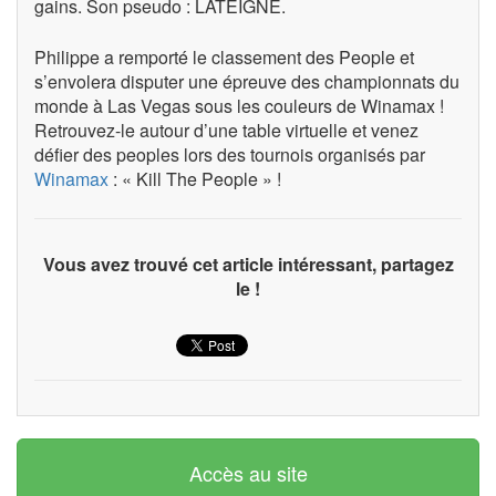
gains. Son pseudo : LATEIGNE.
Philippe a remporté le classement des People et
s’envolera disputer une épreuve des championnats du
monde à Las Vegas sous les couleurs de Winamax !
Retrouvez-le autour d’une table virtuelle et venez
défier des peoples lors des tournois organisés par
Winamax
: « Kill The People » !
Vous avez trouvé cet article intéressant, partagez
le !
Accès au site