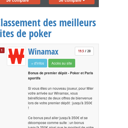
Je compare
Je compare
Classement des meilleurs
ites de poker
Winamax
1
19.5
/ 20
+ d'infos
Accès au site
Bonus de premier dépôt - Poker et Paris
sportifs
Si vous êtes un nouveau joueur, pour fêter
votre arrivée sur Winamax, vous
bénéficierez de deux offres de bienvenue
lors de votre premier dépôt : jusqu'à 350€
!
Ce bonus peut aller jusqu'à 350€ et se
décompose comme suite : un bonus
jusqu'à 250€ ainsi que le montant de votre