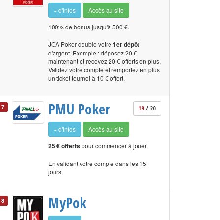
+ d'infos
Accès au site
100% de bonus jusqu'à 500 €.
JOA Poker double votre
1er dépôt
d'argent. Exemple : déposez 20 €
maintenant et recevez 20 € offerts en plus.
Validez votre compte et remportez en plus
un ticket tournoi à 10 € offert.
PMU Poker
7
19
/ 20
+ d'infos
Accès au site
25 € offerts
pour commencer à jouer.
En validant votre compte dans les 15
jours.
MyPok
8