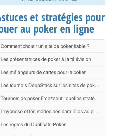
stuces et stratégies pour
jouer au poker en ligne
Comment choisir un site de poker fiable ?
Les présentatrices de poker à la télévision
Les mélangeurs de cartes pour le poker
Les tournois DeepStack sur les sites de poker agréés par l'ARJEL
Tournois de poker Freezeout : quelles stratégies ?
L'hypnose et les médecines parallèles au poker
Les règles du Duplicate Poker