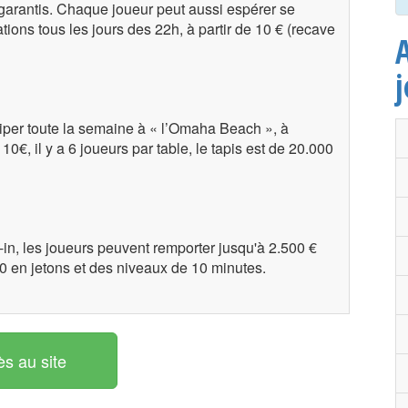
 garantis. Chaque joueur peut aussi espérer se
ations tous les jours des 22h, à partir de 10 € (recave
A
ciper toute la semaine à « l’Omaha Beach », à
10€, il y a 6 joueurs par table, le tapis est de 20.000
n, les joueurs peuvent remporter jusqu'à 2.500 €
00 en jetons et des niveaux de 10 minutes.
s au site