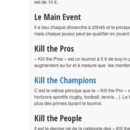
est de 10 €.
Le Main Event
Il a lieu chaque dimanche à 20h45 et le prizep
mais chaque joueur peut se qualifier en jouant l
Kill the Pros
« Kill the Pros » est un tournoi à 5 € de buy-i
augmentent au fur et à mesure que les membres
Kill the Champions
C’est le même principe que le « Kill the Pro 
horizons sportifs (rugby, football, tennis…). Le
plus des primes durant le tournoi.
Kill the People
Il est le dernier né de la catégorie des « Kill t