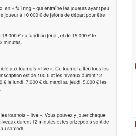
oi en « full ring » qui entraîne les joueurs ayant peu
e joueur a 10 000 € de jetons de départ pour être
e 18.000 € du lundi au jeudi, et de 15.000 € le
2 minutes.
 aux tournois « live ». Ce tournoi a lieu tous les
inscription est de 100 € et les niveaux durent 12
 € le lundi, 7.000 € du mardi au jeudi, 5.000 € les
.
 les tournois « live ». Vous pouvez y jouer chaque
s niveaux durent 12 minutes et les prizepools sont de
i au samedi.