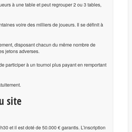
urs à une table et peut regrouper 2 ou 3 tables,
aines voire des milliers de joueurs. Il se définit à
quement, disposant chacun du même nombre de
les jetons adverses.
 de participer à un tournoi plus payant en remportant
atuitement.
u site
30 et il est doté de 50.000 € garantis. L’inscription