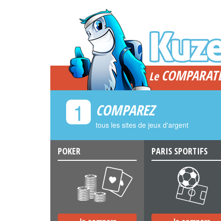
COMPARAT
Le
1
COMPAREZ
tous les sites de jeux d'argent
POKER
PARIS SPORTIFS
a
b