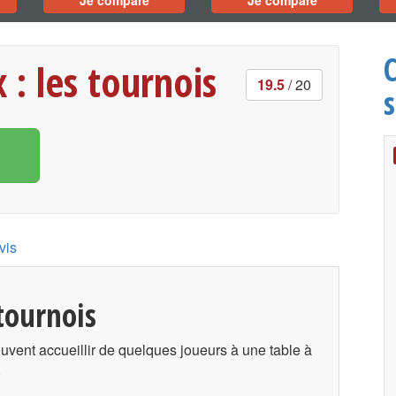
Je compare
Je compare
: les tournois
19.5
/ 20
s
vis
tournois
peuvent accueillir de quelques joueurs à une table à
.