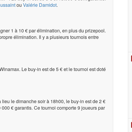
ussaint
ou
Valérie Damidot
.
agner 1 à 10 € par élimination, en plus du prizepool.
pre élimination. Il y a plusieurs tournois entre
e Winamax. Le buy-in est de 5 € et le tournoi est doté
lieu le dimanche soir à 18h00, le buy-in est de 2 €
 000 € garantis. Ce tournoi comporte 9 joueurs par