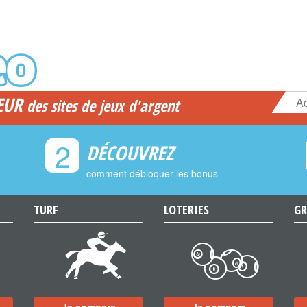
EUR
Ac
des sites de jeux d'argent
2
DÉCOUVREZ
comment débloquer les bonus
TURF
LOTERIES
GR
d
c