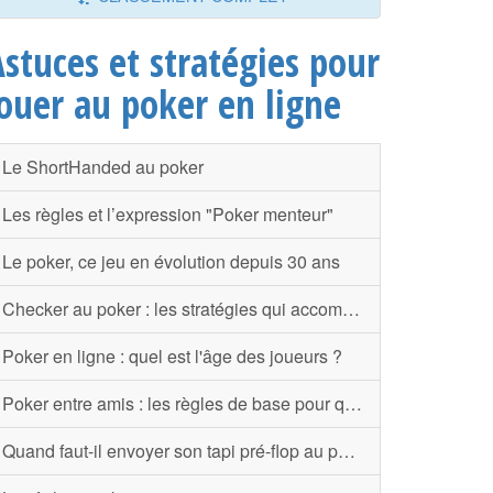
stuces et stratégies pour
jouer au poker en ligne
Le ShortHanded au poker
Les règles et l’expression "Poker menteur"
Le poker, ce jeu en évolution depuis 30 ans
Checker au poker : les stratégies qui accompagnent le check
Poker en ligne : quel est l'âge des joueurs ?
Poker entre amis : les règles de base pour que tout se passe bien
Quand faut-il envoyer son tapi pré-flop au poker ?