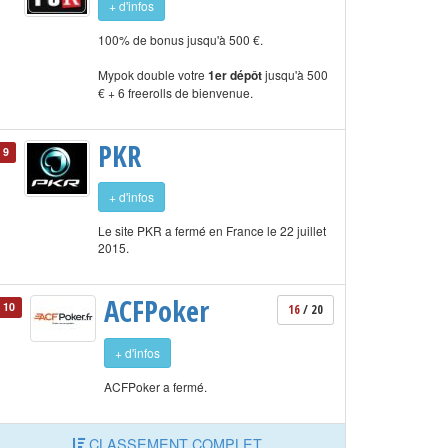
+ d'infos
100% de bonus jusqu'à 500 €.
Mypok double votre
1er dépôt
jusqu'à 500
€ + 6 freerolls de bienvenue.
PKR
9
+ d'infos
Le site PKR a fermé en France le 22 juillet
2015.
ACFPoker
10
16
/ 20
+ d'infos
ACFPoker a fermé.
CLASSEMENT COMPLET