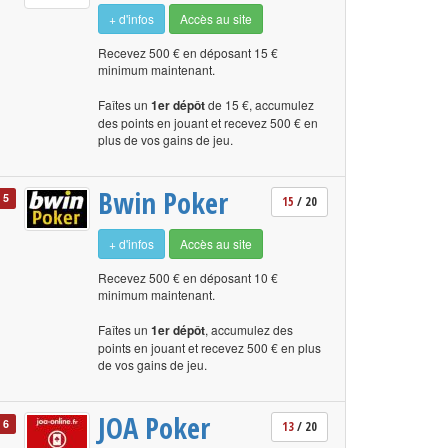
+ d'infos
Accès au site
Recevez 500 € en déposant 15 €
minimum maintenant.
Faîtes un
1er dépôt
de 15 €, accumulez
des points en jouant et recevez 500 € en
plus de vos gains de jeu.
Bwin Poker
5
15
/ 20
+ d'infos
Accès au site
Recevez 500 € en déposant 10 €
minimum maintenant.
Faîtes un
1er dépôt
, accumulez des
points en jouant et recevez 500 € en plus
de vos gains de jeu.
JOA Poker
6
13
/ 20