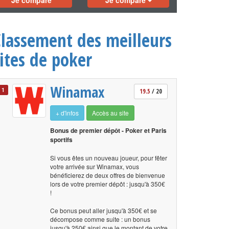
Je compare
Je compare
Classement des meilleurs
ites de poker
Winamax
1
19.5
/ 20
+ d'infos
Accès au site
Bonus de premier dépôt - Poker et Paris
sportifs
Si vous êtes un nouveau joueur, pour fêter
votre arrivée sur Winamax, vous
bénéficierez de deux offres de bienvenue
lors de votre premier dépôt : jusqu'à 350€
!
Ce bonus peut aller jusqu'à 350€ et se
décompose comme suite : un bonus
jusqu'à 250€ ainsi que le montant de votre