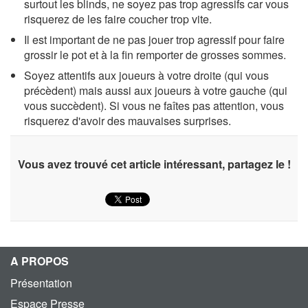
surtout les blinds, ne soyez pas trop agressifs car vous
risquerez de les faire coucher trop vite.
Il est important de ne pas jouer trop agressif pour faire
grossir le pot et à la fin remporter de grosses sommes.
Soyez attentifs aux joueurs à votre droite (qui vous
précèdent) mais aussi aux joueurs à votre gauche (qui
vous succèdent). Si vous ne faîtes pas attention, vous
risquerez d'avoir des mauvaises surprises.
Vous avez trouvé cet article intéressant, partagez le !
A PROPOS
Présentation
Espace Presse