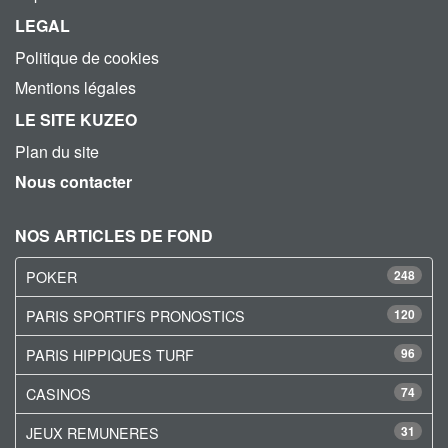
LEGAL
Politique de cookies
Mentions légales
LE SITE KUZEO
Plan du site
Nous contacter
NOS ARTICLES DE FOND
POKER
248
PARIS SPORTIFS PRONOSTICS
120
PARIS HIPPIQUES TURF
96
CASINOS
74
JEUX REMUNERES
31