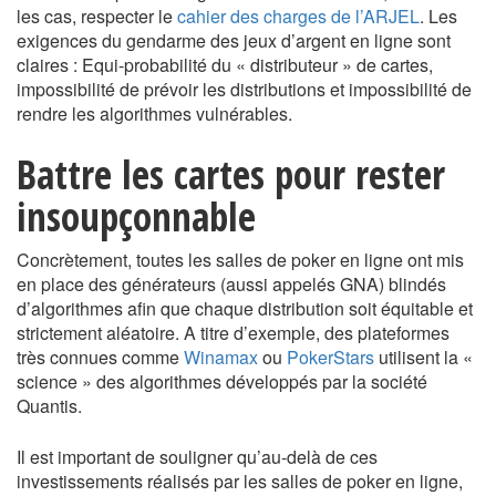
les cas, respecter le
cahier des charges de l’ARJEL
. Les
exigences du gendarme des jeux d’argent en ligne sont
claires : Equi-probabilité du « distributeur » de cartes,
impossibilité de prévoir les distributions et impossibilité de
rendre les algorithmes vulnérables.
Battre les cartes pour rester
insoupçonnable
Concrètement, toutes les salles de poker en ligne ont mis
en place des générateurs (aussi appelés GNA) blindés
d’algorithmes afin que chaque distribution soit équitable et
strictement aléatoire. A titre d’exemple, des plateformes
très connues comme
Winamax
ou
PokerStars
utilisent la «
science » des algorithmes développés par la société
Quantis.
Il est important de souligner qu’au-delà de ces
investissements réalisés par les salles de poker en ligne,