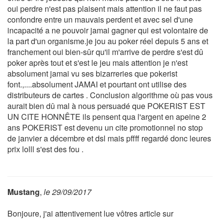
oui perdre n'est pas plaisent mais attention il ne faut pas
confondre entre un mauvais perdent et avec sel d'une
incapacité a ne pouvoir jamai gagner qui est volontaire de
la part d'un organisme.je jou au poker réel depuis 5 ans et
franchement oui bien-sûr qu'il m'arrive de perdre s'est dû
poker après tout et s'est le jeu mais attention je n'est
absolument jamai vu ses bizarreries que pokerist
font.,....absolument JAMAI et pourtant ont utilise des
distributeurs de cartes . Conclusion algorithme où pas vous
aurait bien dû mal à nous persuadé que POKERIST EST
UN CITE HONNÊTE ils pensent qua l'argent en apeine 2
ans POKERIST est devenu un cite promotionnel no stop
de janvier a décembre et dsl mais pffff regardé donc leures
prix lolll s'est des fou .
Mustang
,
le 29/09/2017
Bonjoure, j'ai attentivement lue vôtres article sur