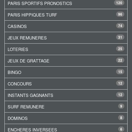
PARIS SPORTIFS PRONOSTICS
120
PARIS HIPPIQUES TURF
96
CASINOS
74
JEUX REMUNERES
31
LOTERIES
25
JEUX DE GRATTAGE
22
BINGO
15
CONCOURS
12
INSTANTS GAGNANTS
12
SURF REMUNERE
9
DOMINOS
8
ENCHERES INVERSEES
6