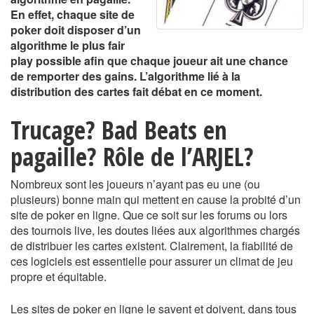
En effet, chaque site de
poker doit disposer d’un
algorithme le plus fair
play possible afin que chaque joueur ait une chance
de remporter des gains. L’algorithme lié à la
distribution des cartes fait débat en ce moment.
Trucage? Bad Beats en
pagaille? Rôle de l’ARJEL?
Nombreux sont les joueurs n’ayant pas eu une (ou
plusieurs) bonne main qui mettent en cause la probité d’un
site de poker en ligne. Que ce soit sur les forums ou lors
des tournois live, les doutes liées aux algorithmes chargés
de distribuer les cartes existent. Clairement, la fiabilité de
ces logiciels est essentielle pour assurer un climat de jeu
propre et équitable.
Les sites de poker en ligne le savent et doivent, dans tous