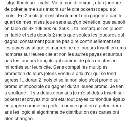
l'algorithmique ..mais!! Voilà mon dilemme ; etan joueure
de poker je me suis inscrit sur le cite pokerist depuis 2
mois.. En 2 mois je n'est absolument rien gagner à part le
quart de mes mises joué sens auq'un bénéfice, que sa soit
en table de 4k 10k 50k ou 250k . J'ai remarquer en jouent
en table et sela depuis 2 mois que seules les joueures qui
gagnai constament pour ne pas dire continuellement etai
les payes asiatique et magrebine de joueurs inscrit en gros
nombres sur leures cite et non les autres payes et surtout
pas les joueurs français qui somme de plus en plus en
minorités sur leurs cite. Sens compté les multiples
promotion de leurs jetons vendu a prix d'or qui se fond
agressif ...duran 2 mois et se la non stop s'est promo sur
promo et impocible de gagner duran leures promo. Je tien
a souligné ; il y a dejas deux ans je m'etai dejas inscrit sur
pokerist et croyez moi ont étai tout payes confondue égaux
en gagne comme en perte ..comme quoi en à peine deux
ans les logiciel algorithme de distribution des cartes ont
bien changée.