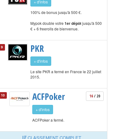
+ d'infos
100% de bonus jusqu'à 500 €.
Mypok double votre
1er dépôt
jusqu'à 500
€ + 6 freerolls de bienvenue.
PKR
9
+ d'infos
Le site PKR a fermé en France le 22 juillet
2015.
ACFPoker
10
16
/ 20
+ d'infos
ACFPoker a fermé.
CLASSEMENT COMPLET