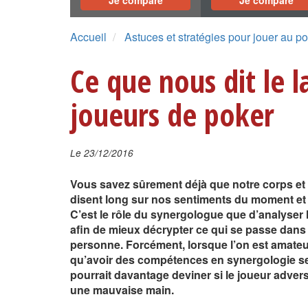
Je compare
Je compare
Accueil
Astuces et stratégies pour jouer au po
Ce que nous dit le 
joueurs de poker
Le 23/12/2016
Vous savez sûrement déjà que notre corps et
disent long sur nos sentiments du moment et n
C’est le rôle du synergologue que d’analyser 
afin de mieux décrypter ce qui se passe dans l
personne. Forcément, lorsque l’on est amateu
qu’avoir des compétences en synergologie sera
pourrait davantage deviner si le joueur adve
une mauvaise main.