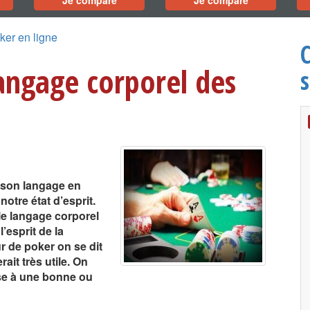
Je compare
Je compare
ker en ligne
langage corporel des
s
 son langage en
otre état d’esprit.
le langage corporel
’esprit de la
r de poker on se dit
it très utile. On
rse à une bonne ou