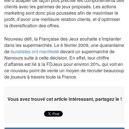
été d’adapter de façon plus précise les comportements des
clients avec les gammes de jeux proposés. Les actions
marketing sont donc plus poussées afin de maximiser le
profit, d’avoir une meilleure relation clients, et d’optimiser
la diversification des offres.
Nouveau défi, la Française des Jeux souhaite s’implanter
dans les supermarchés. Le 6 février 2009, une quarantaine
de
buralistes ont manifesté
devant un supermarché de
Nemours suite à cette décision. En effet, leur chiffre
d’affaires est lié à la FDJeux pour environ 20%, qui voit en
ce nouveau point de vente un moyen de recruter beaucoup
de joueurs à travers toute la France.
Vous avez trouvé cet article intéressant, partagez le !