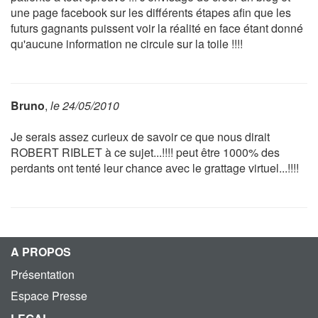
une page facebook sur les différents étapes afin que les
futurs gagnants puissent voir la réalité en face étant donné
qu'aucune information ne circule sur la toile !!!!
Bruno
,
le 24/05/2010
Je serais assez curieux de savoir ce que nous dirait
ROBERT RIBLET à ce sujet...!!!! peut être 1000% des
perdants ont tenté leur chance avec le grattage virtuel...!!!!
A PROPOS
Présentation
Espace Presse