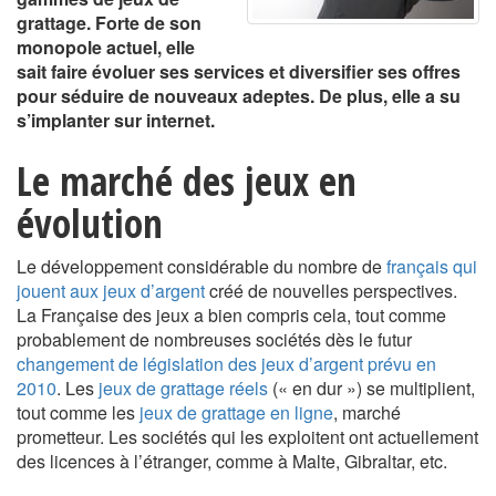
grattage. Forte de son
monopole actuel, elle
sait faire évoluer ses services et diversifier ses offres
pour séduire de nouveaux adeptes. De plus, elle a su
s’implanter sur internet.
Le marché des jeux en
évolution
Le développement considérable du nombre de
français qui
jouent aux jeux d’argent
créé de nouvelles perspectives.
La Française des jeux a bien compris cela, tout comme
probablement de nombreuses sociétés dès le futur
changement de législation des jeux d’argent prévu en
2010
. Les
jeux de grattage réels
(« en dur ») se multiplient,
tout comme les
jeux de grattage en ligne
, marché
prometteur. Les sociétés qui les exploitent ont actuellement
des licences à l’étranger, comme à Malte, Gibraltar, etc.