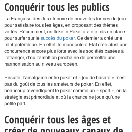
Conquérir tous les publics
La Française des Jeux innove de nouvelles formes de jeux
pour satisfaire tous les âges, en proposant des thèmes
variés. Récemment, un ticket « Poker » a été mis en place
pour surfer sur le
succès du poker
. Ce dernier a créé une
mini-polémique. En effet, le monopole d’Etat créé ainsi une
concurrence encore plus forte avec les sociétés basées à
l’étranger, d’où l’ambition prochaine de permettre une
harmonisation au niveau européen.
Ensuite, l’amalgame entre poker et « jeu de hasard » n’est
pas du goût de tous les amateurs de poker. En effet,
beaucoup revendiquent le poker comme un « sport », où la
stratégie est primordiale et où la chance ne joue qu’une
petite part.
Conquérir tous les âges et
créer de nouveaux canaux de