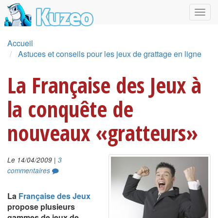
Accueil
Astuces et conseils pour les jeux de grattage en ligne
La Française des Jeux à
la conquête de
nouveaux «gratteurs»
|
Le 14/04/2009
3
commentaires
La
Française des Jeux
propose plusieurs
gammes de jeux de