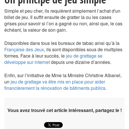
Simple et peu cher, ils requièrent simplement l’achat d'un
billet de jeu. Il suffit ensuite de gratter la ou les cases
grises pour savoir si l’on a gagné ou non, ainsi que, le cas
échéant, la valeur de son gain.
Disponibles dans tous les bureaux de tabac ainsi qu’à la
Française des Jeux
, ils sont disponibles sous de multiples
formes. Face à leur succès, le
jeu de grattage se
développe sur internet
depuis une dizaine d’années.
Enfin, sur l’initiative de Mme la Ministre Christine Albanel,
un
jeu de grattage va être mis en place pour aider
financièrement la rénovation de bâtiments publics
.
Vous avez trouvé cet article intéressant, partagez le !