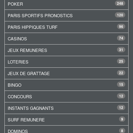
POKER
248
PARIS SPORTIFS PRONOSTICS
120
PARIS HIPPIQUES TURF
96
CASINOS
74
JEUX REMUNERES
31
LOTERIES
25
JEUX DE GRATTAGE
22
BINGO
15
CONCOURS
12
INSTANTS GAGNANTS
12
SURF REMUNERE
9
DOMINOS
8