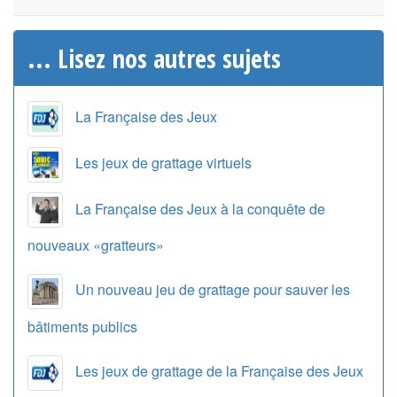
... Lisez nos autres sujets
La Française des Jeux
Les jeux de grattage virtuels
La Française des Jeux à la conquête de
nouveaux «gratteurs»
Un nouveau jeu de grattage pour sauver les
bâtiments publics
Les jeux de grattage de la Française des Jeux