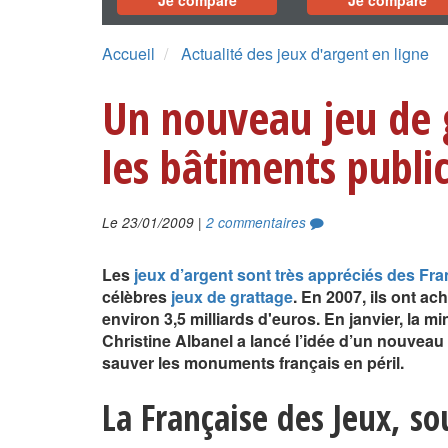
Je compare
Je compare
Accueil
Actualité des jeux d'argent en ligne
Un nouveau jeu de 
les bâtiments publi
|
Le 23/01/2009
2 commentaires
Les
jeux d’argent sont très appréciés des Fra
célèbres
jeux de grattage
. En 2007, ils ont ac
environ 3,5 milliards d'euros. En janvier, la mi
Christine Albanel a lancé l’idée d’un nouveau
sauver les monuments français en péril.
La Française des Jeux, so