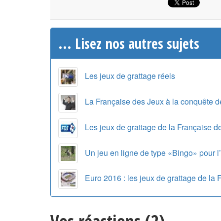
... Lisez nos autres sujets
Les jeux de grattage réels
La Française des Jeux à la conquête d
Les jeux de grattage de la Française d
Un jeu en ligne de type «Bingo» pour l
Euro 2016 : les jeux de grattage de la 