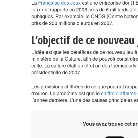
La
Française des Jeux
est une entreprise dont l’E
jeux ont rapporté en 2008 près de 6 milliards d’
publiques. Par exemple, le CNDS (Centre Nation
près de 200 millions d’euros en 2007.
L’objectif de ce nouveau
L’idée est que les bénéfices de ce nouveau jeu à g
ministère de la Culture, afin de pouvoir construir
culte. La culture était en effet un des thèmes pr
présidentielle de 2007.
Les prévisions chiffrées de ce que pourrait rappor
d'euros. Le problème est que le
chiffre d’affaire
l’année dernière. L’une des causes principales est
Vous avez trouvé cet art