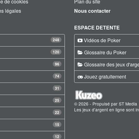
ue de cookies
Plan du site
s légales
Nous contacter
ESPACE DETENTE
Vidéos de Poker
248
Glossaire du Poker
120
Glossaire des jeux d'arg
96
Jouez gratuitement
74
31
25
© 2026 - Propulsé par ST Media
Les jeux d'argent en ligne sont 
22
15
12