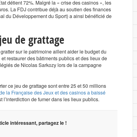
tat détient 72%. Malgré la « crise des casinos », les
euros. La FDJ contribue déjà au soutien des finances
al du Développement du Sport) a ainsi bénéficié de
 jeu de grattage
ratter sur le patrimoine aillent aider le budget du
e et restaurer des bâtiments publics et des lieux de
ivilégiés de Nicolas Sarkozy lors de la campagne
ter ce jeu de grattage sont entre 25 et 50 millions
s de la Française des Jeux et des casinos a baissé
 l’interdiction de fumer dans les lieux publics.
icle intéressant, partagez le !