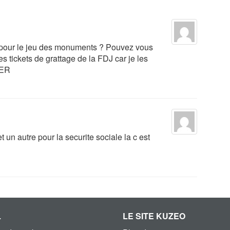
ts pour le jeu des monuments ? Pouvez vous
s tickets de grattage de la FDJ car je les
 ER
t un autre pour la securite sociale la c est
L
LE SITE KUZEO