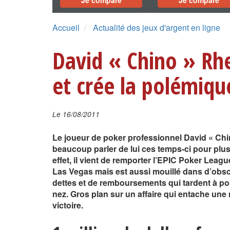
Je compare
Je compare
Accueil
Actualité des jeux d'argent en ligne
David « Chino » Rh
et crée la polémiqu
Le 16/08/2011
Le joueur de poker professionnel David « Chi
beaucoup parler de lui ces temps-ci pour plus
effet, il vient de remporter l’EPIC Poker Leag
Las Vegas mais est aussi mouillé dans d’obsc
dettes et de remboursements qui tardent à poi
nez. Gros plan sur un affaire qui entache une
victoire.