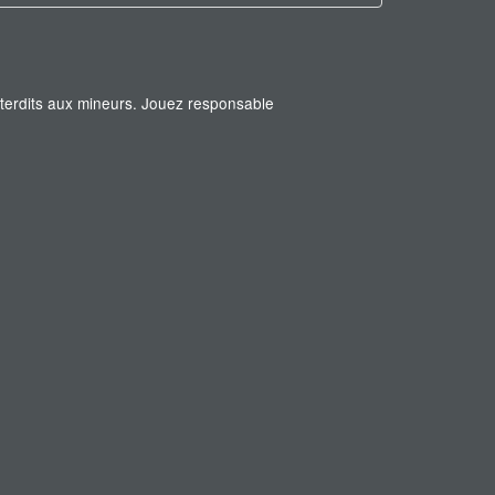
interdits aux mineurs. Jouez responsable