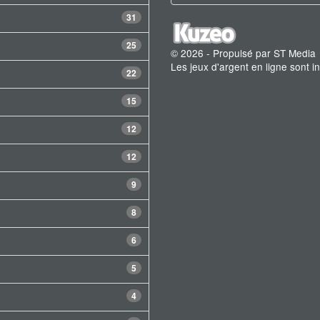
31
25
© 2026 - Propulsé par ST Media
Les jeux d'argent en ligne sont 
22
15
12
12
9
8
6
5
4