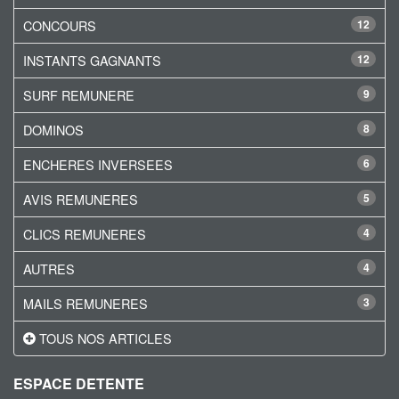
CONCOURS
12
INSTANTS GAGNANTS
12
SURF REMUNERE
9
DOMINOS
8
ENCHERES INVERSEES
6
AVIS REMUNERES
5
CLICS REMUNERES
4
AUTRES
4
MAILS REMUNERES
3
TOUS NOS ARTICLES
ESPACE DETENTE