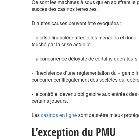
Ce sont les machines à sous qui en souffrent le 
succès des casinos terrestres.
D’autres causes peuvent être évoquées :
- la crise financière affecte les ménages et donc
touché par la crise actuelle.
- la concurrence déloyale de certains opérateurs d
- l’inexistence d’une réglementation du « gamblin
concurrencer illégalement des sociétés qui opèr
- le contrôle, devenu obligatoire aux entrées des 
certains joueurs.
Les
casinos en ligne
sont peut-être mieux protégés
L’exception du PMU