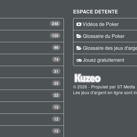
ESPACE DETENTE
Vidéos de Poker
248
Glossaire du Poker
120
Glossaire des jeux d'arg
96
Jouez gratuitement
74
31
25
© 2026 - Propulsé par ST Media
Les jeux d'argent en ligne sont 
22
15
12
12