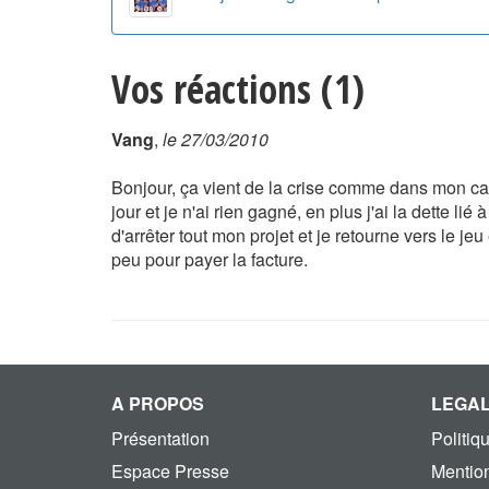
Vos réactions (1)
Vang
,
le 27/03/2010
Bonjour, ça vient de la crise comme dans mon cas,
jour et je n'ai rien gagné, en plus j'ai la dette li
d'arrêter tout mon projet et je retourne vers le j
peu pour payer la facture.
A PROPOS
LEGA
Présentation
Politiq
Espace Presse
Mention