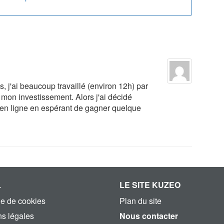
 j'ai beaucoup travaillé (environ 12h) par
é à mon investissement. Alors j'ai décidé
eu en ligne en espérant de gagner quelque
L
LE SITE KUZEO
ue de cookies
Plan du site
s légales
Nous contacter