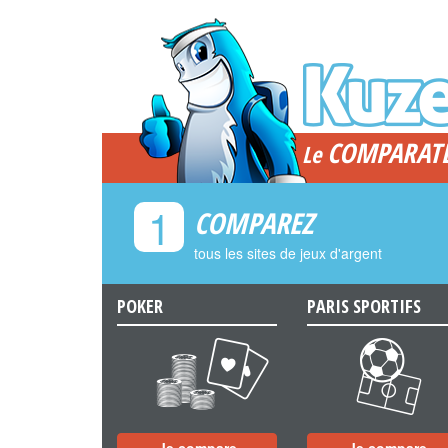
COMPARAT
Le
1
COMPAREZ
tous les sites de jeux d'argent
POKER
PARIS SPORTIFS
a
b