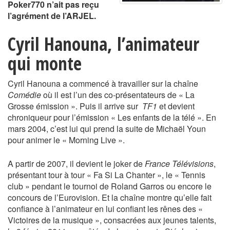
Poker770 n’ait pas reçu
l’agrément de l’ARJEL.
Cyril Hanouna, l’animateur
qui monte
Cyril Hanouna a commencé à travailler sur la chaîne
Comédie
où il est l’un des co-présentateurs de « La
Grosse émission ». Puis il arrive sur
TF1
et devient
chroniqueur pour l’émission « Les enfants de la télé ». En
mars 2004, c’est lui qui prend la suite de Michaël Youn
pour animer le « Morning Live ».
A partir de 2007, il devient le joker de
France Télévisions
,
présentant tour à tour « Fa Si La Chanter », le « Tennis
club » pendant le tournoi de Roland Garros ou encore le
concours de l’Eurovision. Et la chaîne montre qu’elle fait
confiance à l’animateur en lui confiant les rênes des «
Victoires de la musique », consacrées aux jeunes talents,