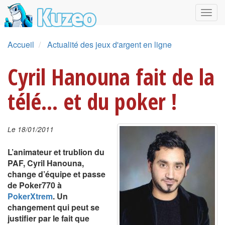
Accueil
Actualité des jeux d'argent en ligne
Cyril Hanouna fait de la
télé... et du poker !
Le 18/01/2011
L’animateur et trublion du
PAF, Cyril Hanouna,
change d’équipe et passe
de Poker770 à
PokerXtrem
. Un
changement qui peut se
justifier par le fait que