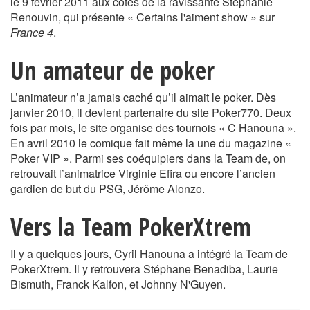
le 9 février 2011 aux côtés de la ravissante Stéphanie
Renouvin, qui présente « Certains l'aiment show » sur
France 4
.
Un amateur de poker
L’animateur n’a jamais caché qu’il aimait le poker. Dès
janvier 2010, il devient partenaire du site Poker770. Deux
fois par mois, le site organise des tournois « C Hanouna ».
En avril 2010 le comique fait même la une du magazine «
Poker VIP ». Parmi ses coéquipiers dans la Team de, on
retrouvait l’animatrice Virginie Efira ou encore l’ancien
gardien de but du PSG, Jérôme Alonzo.
Vers la Team PokerXtrem
Il y a quelques jours, Cyril Hanouna a intégré la Team de
PokerXtrem. Il y retrouvera Stéphane Benadiba, Laurie
Bismuth, Franck Kalfon, et Johnny N'Guyen.