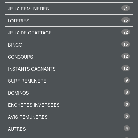
JEUX REMUNERES
31
LOTERIES
25
JEUX DE GRATTAGE
22
BINGO
15
CONCOURS
12
INSTANTS GAGNANTS
12
SURF REMUNERE
9
DOMINOS
8
ENCHERES INVERSEES
6
AVIS REMUNERES
5
AUTRES
4