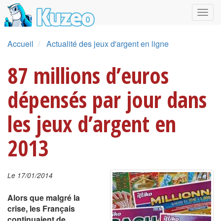
Accueil
Actualité des jeux d'argent en ligne
87 millions d’euros
dépensés par jour dans
les jeux d’argent en
2013
Le 17/01/2014
Alors que malgré la
crise, les Français
continuaient de