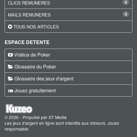
CLICS REMUNERES
4
MAILS REMUNERES
3
TOUS NOS ARTICLES
ESPACE DETENTE
Vidéos de Poker
Glossaire du Poker
Glossaire des jeux d'argent
Jouez gratuitement
© 2026 - Propulsé par ST Media
Les jeux d'argent en ligne sont interdits aux mineurs. Jouez
responsable