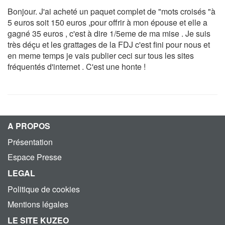
Bonjour. J'ai acheté un paquet complet de "mots croisés "à
5 euros soit 150 euros ,pour offrir à mon épouse et elle a
gagné 35 euros , c'est à dire 1/5eme de ma mise . Je suis
très déçu et les grattages de la FDJ c'est fini pour nous et
en meme temps je vais publier ceci sur tous les sites
fréquentés d'internet . C'est une honte !
A PROPOS
Présentation
Espace Presse
LEGAL
Politique de cookies
Mentions légales
LE SITE KUZEO