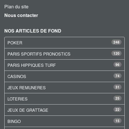
Plan du site
Nous contacter
NOS ARTICLES DE FOND
POKER
248
PARIS SPORTIFS PRONOSTICS
120
PARIS HIPPIQUES TURF
96
CASINOS
74
JEUX REMUNERES
31
LOTERIES
25
JEUX DE GRATTAGE
22
BINGO
15