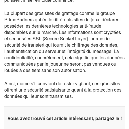
La plupart des gros sites de grattage comme le groupe
PrimePartners qui édite différents sites de jeux, déclarent
posséder les dernières technologies anti-fraude
disponibles sur le marché. Les informations sont cryptées
et sécurisées SSL (Secure Socket Layer), norme de
sécurité de transfert qui fournit le chiffrage des données,
l’authentification du serveur et l’intégrité du message. La
confidentialité, concrètement, cela signifie que les données
communiquées par le joueur ne seront pas vendues ou
louées à des tiers sans son autorisation.
Ainsi, même s’il convient de rester vigilant, ces gros sites
offrent une sécurité satisfaisante quant à la protection des
données qui leur sont transmises.
Vous avez trouvé cet article intéressant, partagez le !