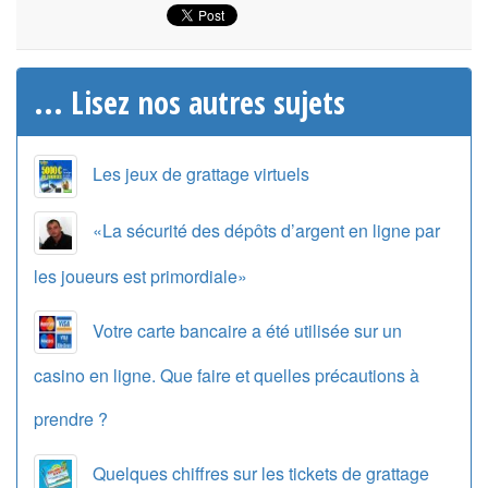
... Lisez nos autres sujets
Les jeux de grattage virtuels
«La sécurité des dépôts d’argent en ligne par
les joueurs est primordiale»
Votre carte bancaire a été utilisée sur un
casino en ligne. Que faire et quelles précautions à
prendre ?
Quelques chiffres sur les tickets de grattage