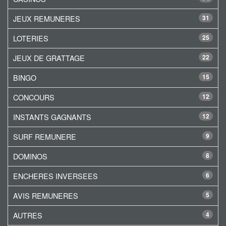
JEUX REMUNERES
31
LOTERIES
25
JEUX DE GRATTAGE
22
BINGO
15
CONCOURS
12
INSTANTS GAGNANTS
12
SURF REMUNERE
9
DOMINOS
8
ENCHERES INVERSEES
6
AVIS REMUNERES
5
AUTRES
4