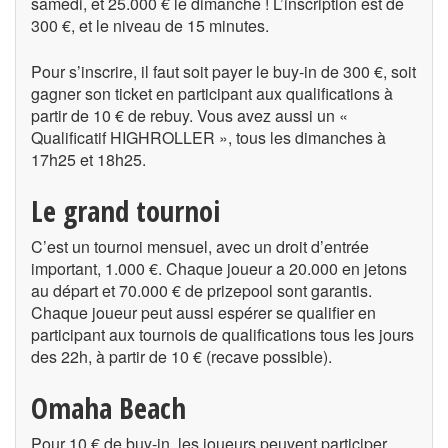
samedi, et 25.000 € le dimanche ! L’inscription est de
300 €, et le niveau de 15 minutes.
Pour s’inscrire, il faut soit payer le buy-in de 300 €, soit
gagner son ticket en participant aux qualifications à
partir de 10 € de rebuy. Vous avez aussi un «
Qualificatif HIGHROLLER », tous les dimanches à
17h25 et 18h25.
Le grand tournoi
C’est un tournoi mensuel, avec un droit d’entrée
important, 1.000 €. Chaque joueur a 20.000 en jetons
au départ et 70.000 € de prizepool sont garantis.
Chaque joueur peut aussi espérer se qualifier en
participant aux tournois de qualifications tous les jours
des 22h, à partir de 10 € (recave possible).
Omaha Beach
Pour 10 € de buy-in, les joueurs peuvent participer