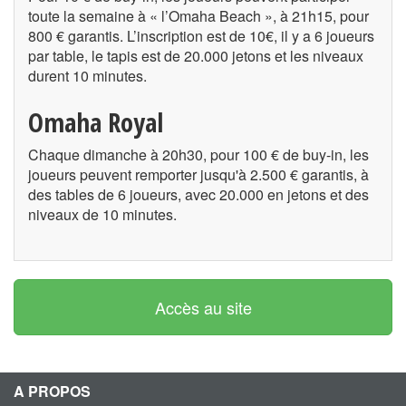
toute la semaine à « l’Omaha Beach », à 21h15, pour
800 € garantis. L’inscription est de 10€, il y a 6 joueurs
par table, le tapis est de 20.000 jetons et les niveaux
durent 10 minutes.
Omaha Royal
Chaque dimanche à 20h30, pour 100 € de buy-in, les
joueurs peuvent remporter jusqu'à 2.500 € garantis, à
des tables de 6 joueurs, avec 20.000 en jetons et des
niveaux de 10 minutes.
Accès au site
A PROPOS