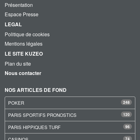
Présentation
Espace Presse
LEGAL
Politique de cookies
Mentions légales
LE SITE KUZEO
Plan du site
Nous contacter
NOS ARTICLES DE FOND
POKER
248
PARIS SPORTIFS PRONOSTICS
120
PARIS HIPPIQUES TURF
96
CASINOS
74