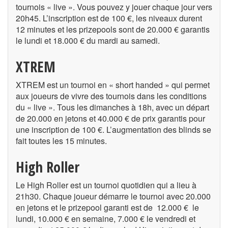
tournois « live ». Vous pouvez y jouer chaque jour vers
20h45. L’inscription est de 100 €, les niveaux durent
12 minutes et les prizepools sont de 20.000 € garantis
le lundi et 18.000 € du mardi au samedi.
XTREM
XTREM est un tournoi en « short handed » qui permet
aux joueurs de vivre des tournois dans les conditions
du « live ». Tous les dimanches à 18h, avec un départ
de 20.000 en jetons et 40.000 € de prix garantis pour
une inscription de 100 €. L’augmentation des blinds se
fait toutes les 15 minutes.
High Roller
Le High Roller est un tournoi quotidien qui a lieu à
21h30. Chaque joueur démarre le tournoi avec 20.000
en jetons et le prizepool garanti est de 12.000 € le
lundi, 10.000 € en semaine, 7.000 € le vendredi et