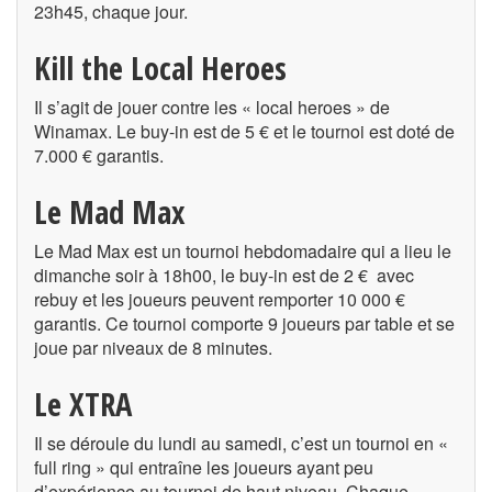
23h45, chaque jour.
Kill the Local Heroes
Il s’agit de jouer contre les « local heroes » de
Winamax. Le buy-in est de 5 € et le tournoi est doté de
7.000 € garantis.
Le Mad Max
Le Mad Max est un tournoi hebdomadaire qui a lieu le
dimanche soir à 18h00, le buy-in est de 2 € avec
rebuy et les joueurs peuvent remporter 10 000 €
garantis. Ce tournoi comporte 9 joueurs par table et se
joue par niveaux de 8 minutes.
Le XTRA
Il se déroule du lundi au samedi, c’est un tournoi en «
full ring » qui entraîne les joueurs ayant peu
d’expérience au tournoi de haut niveau. Chaque