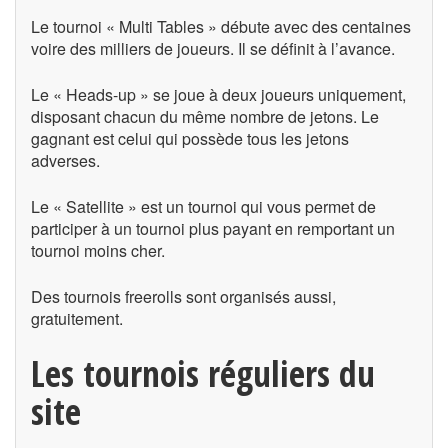
Le tournoi « Multi Tables » débute avec des centaines
voire des milliers de joueurs. Il se définit à l’avance.
Le « Heads-up » se joue à deux joueurs uniquement,
disposant chacun du même nombre de jetons. Le
gagnant est celui qui possède tous les jetons
adverses.
Le « Satellite » est un tournoi qui vous permet de
participer à un tournoi plus payant en remportant un
tournoi moins cher.
Des tournois freerolls sont organisés aussi,
gratuitement.
Les tournois réguliers du
site