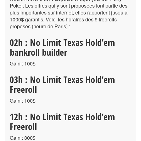
Poker. Les offres qui y sont proposées font partie des
plus importantes sur internet, elles rapportent jusqu’à
1000$ garantis. Voici les horaires des 9 freerolls
proposés (heure de Paris) :
02h : No Limit Texas Hold'em
bankroll builder
Gain : 100$
03h : No Limit Texas Hold'em
Freeroll
Gain : 100$
12h : No Limit Texas Hold'em
Freeroll
Gain : 300$