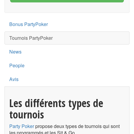
Bonus PartyPoker
Tournois PartyPoker
News
People
Avis
Les différents types de
tournois
Party Poker
propose deux types de tournois qui sont
les programmés et les Sit & Go.