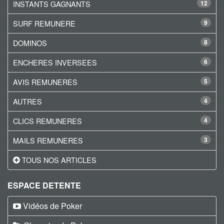
INSTANTS GAGNANTS
12
SURF REMUNERE
9
DOMINOS
8
ENCHERES INVERSEES
6
AVIS REMUNERES
5
AUTRES
4
CLICS REMUNERES
4
MAILS REMUNERES
3
TOUS NOS ARTICLES
ESPACE DETENTE
Vidéos de Poker