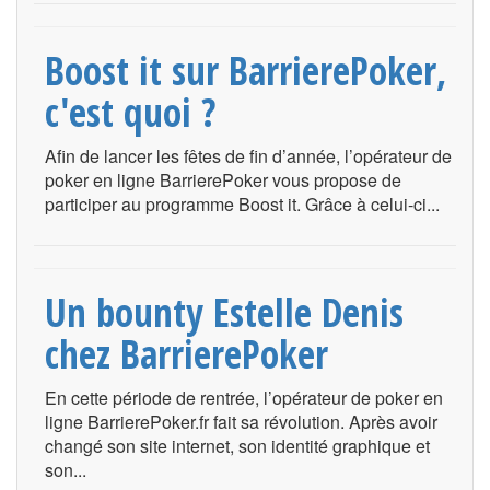
Boost it sur BarrierePoker,
c'est quoi ?
Afin de lancer les fêtes de fin d’année, l’opérateur de
poker en ligne BarrierePoker vous propose de
participer au programme Boost it. Grâce à celui-ci...
Un bounty Estelle Denis
chez BarrierePoker
En cette période de rentrée, l’opérateur de poker en
ligne BarrierePoker.fr fait sa révolution. Après avoir
changé son site internet, son identité graphique et
son...