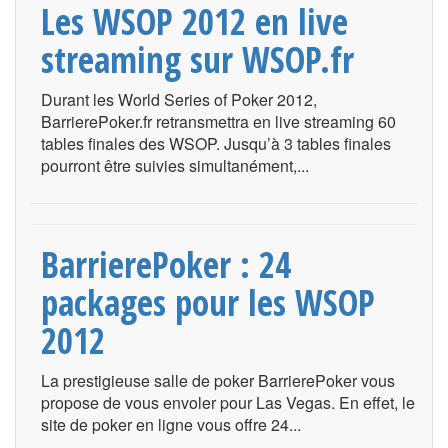
Les WSOP 2012 en live
streaming sur WSOP.fr
Durant les World Series of Poker 2012,
BarrierePoker.fr retransmettra en live streaming 60
tables finales des WSOP. Jusqu’à 3 tables finales
pourront être suivies simultanément,...
BarrierePoker : 24
packages pour les WSOP
2012
La prestigieuse salle de poker BarrierePoker vous
propose de vous envoler pour Las Vegas. En effet, le
site de poker en ligne vous offre 24...