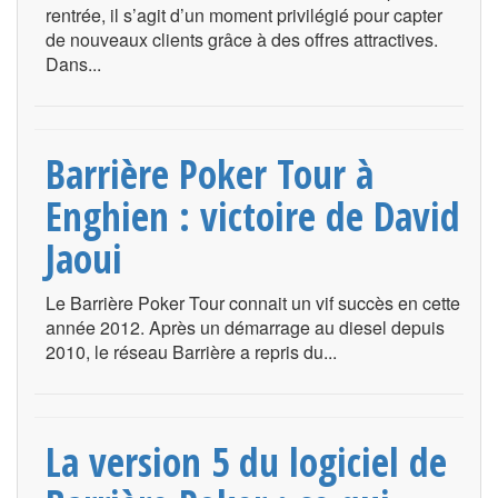
rentrée, il s’agit d’un moment privilégié pour capter
de nouveaux clients grâce à des offres attractives.
Dans...
Barrière Poker Tour à
Enghien : victoire de David
Jaoui
Le Barrière Poker Tour connait un vif succès en cette
année 2012. Après un démarrage au diesel depuis
2010, le réseau Barrière a repris du...
La version 5 du logiciel de