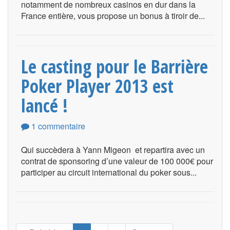
notamment de nombreux casinos en dur dans la
France entière, vous propose un bonus à tiroir de...
Le casting pour le Barrière
Poker Player 2013 est
lancé !
1 commentaire
Qui succèdera à Yann Migeon et repartira avec un
contrat de sponsoring d’une valeur de 100 000€ pour
participer au circuit international du poker sous...