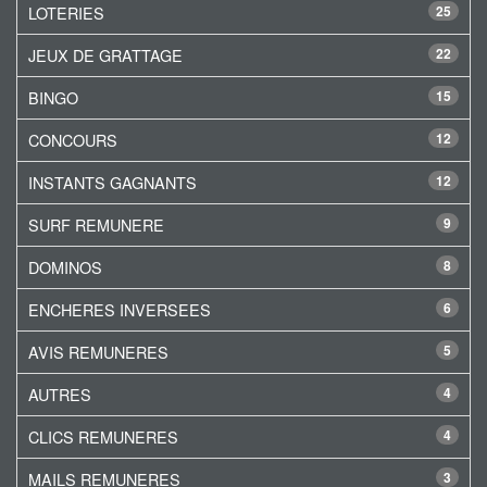
LOTERIES
25
JEUX DE GRATTAGE
22
BINGO
15
CONCOURS
12
INSTANTS GAGNANTS
12
SURF REMUNERE
9
DOMINOS
8
ENCHERES INVERSEES
6
AVIS REMUNERES
5
AUTRES
4
CLICS REMUNERES
4
MAILS REMUNERES
3