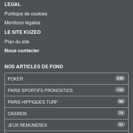
LEGAL
Politique de cookies
Mentions légales
LE SITE KUZEO
Plan du site
Nous contacter
NOS ARTICLES DE FOND
POKER
248
PARIS SPORTIFS PRONOSTICS
120
PARIS HIPPIQUES TURF
96
CASINOS
74
JEUX REMUNERES
31