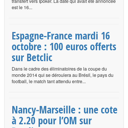
transfert vers Ipoker. La date qui avait été annoncée
est le 16...
Espagne-France mardi 16
octobre : 100 euros offerts
sur Betclic
Dans le cadre des éliminatoires de la coupe du
monde 2014 qui se déroulera au Brésil, le pays du
football, le match tant attendu entre...
Nancy-Marseille : une cote
à 2.20 pour l’OM sur