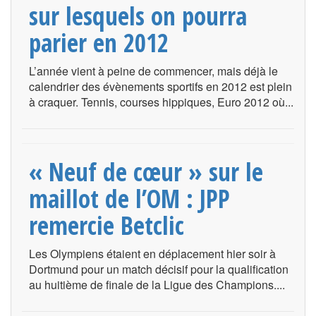
sur lesquels on pourra
parier en 2012
L’année vient à peine de commencer, mais déjà le
calendrier des évènements sportifs en 2012 est plein
à craquer. Tennis, courses hippiques, Euro 2012 où...
« Neuf de cœur » sur le
maillot de l’OM : JPP
remercie Betclic
Les Olympiens étaient en déplacement hier soir à
Dortmund pour un match décisif pour la qualification
au huitième de finale de la Ligue des Champions....