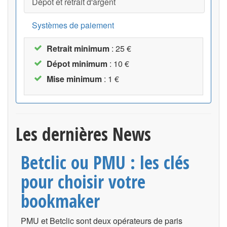
Dépôt et retrait d'argent
Systèmes de paiement
Retrait minimum
: 25 €
Dépot minimum
: 10 €
Mise minimum
: 1 €
Les dernières News
Betclic ou PMU : les clés
pour choisir votre
bookmaker
PMU et Betclic sont deux opérateurs de paris