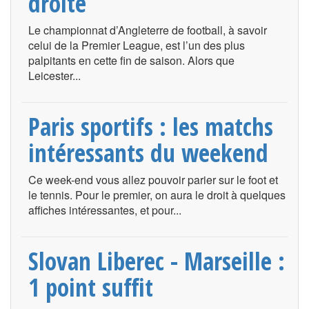
droite
Le championnat d’Angleterre de football, à savoir
celui de la Premier League, est l’un des plus
palpitants en cette fin de saison. Alors que
Leicester...
Paris sportifs : les matchs
intéressants du weekend
Ce week-end vous allez pouvoir parier sur le foot et
le tennis. Pour le premier, on aura le droit à quelques
affiches intéressantes, et pour...
Slovan Liberec - Marseille :
1 point suffit