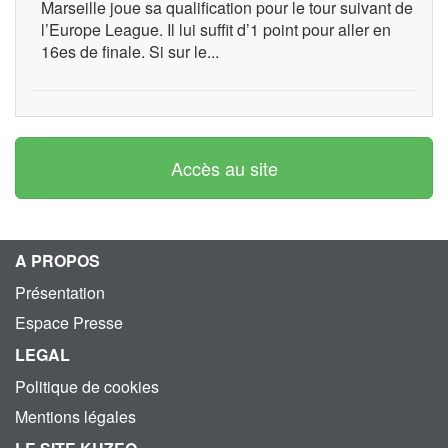
Marseille joue sa qualification pour le tour suivant de
l’Europe League. Il lui suffit d’1 point pour aller en
16es de finale. Si sur le...
Accès au site
A PROPOS
Présentation
Espace Presse
LEGAL
Politique de cookies
Mentions légales