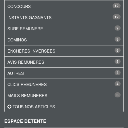
CONCOURS
12
INSTANTS GAGNANTS
12
SURF REMUNERE
9
DOMINOS
8
ENCHERES INVERSEES
6
AVIS REMUNERES
5
AUTRES
4
CLICS REMUNERES
4
MAILS REMUNERES
3
TOUS NOS ARTICLES
ESPACE DETENTE