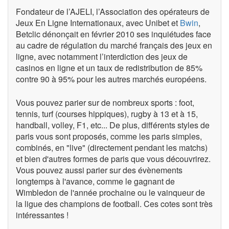
Fondateur de l’AJELI, l’Association des opérateurs de
Jeux En Ligne Internationaux, avec Unibet et
Bwin
,
Betclic dénonçait en février 2010 ses inquiétudes face
au cadre de régulation du marché français des jeux en
ligne, avec notamment l’interdiction des jeux de
casinos en ligne et un taux de redistribution de 85%
contre 90 à 95% pour les autres marchés européens.
Vous pouvez parier sur de nombreux sports : foot,
tennis, turf (courses hippiques), rugby à 13 et à 15,
handball, volley, F1, etc... De plus, différents styles de
paris vous sont proposés, comme les paris simples,
combinés, en "live" (directement pendant les matchs)
et bien d'autres formes de paris que vous découvrirez.
Vous pouvez aussi parier sur des évènements
longtemps à l'avance, comme le gagnant de
Wimbledon de l'année prochaine ou le vainqueur de
la ligue des champions de football. Ces cotes sont très
intéressantes !