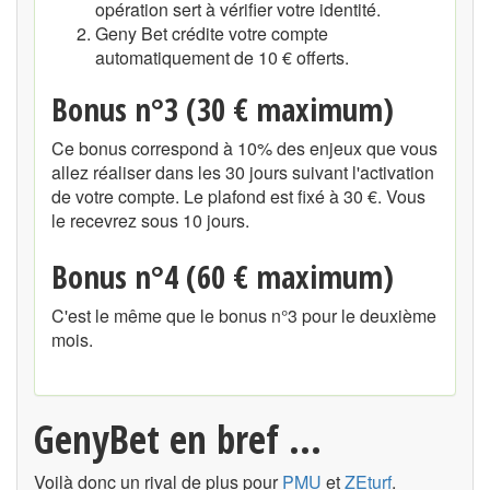
opération sert à vérifier votre identité.
Geny Bet crédite votre compte
automatiquement de 10 € offerts.
Bonus n°3 (30 € maximum)
Ce bonus correspond à 10% des enjeux que vous
allez réaliser dans les 30 jours suivant l'activation
de votre compte. Le plafond est fixé à 30 €. Vous
le recevrez sous 10 jours.
Bonus n°4 (60 € maximum)
C'est le même que le bonus n°3 pour le deuxième
mois.
GenyBet en bref ...
Voilà donc un rival de plus pour
PMU
et
ZEturf
.