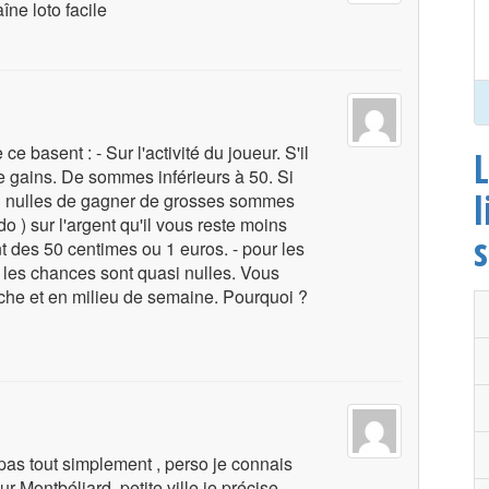
îne loto facile
e basent : - Sur l'activité du joueur. S'il
L
e gains. De sommes inférieurs à 50. Si
l
uasi nulles de gagner de grosses sommes
do ) sur l'argent qu'il vous reste moins
s
 des 50 centimes ou 1 euros. - pour les
s les chances sont quasi nulles. Vous
che et en milieu de semaine. Pourquoi ?
pas tout simplement , perso je connais
r Montbéliard, petite ville je précise