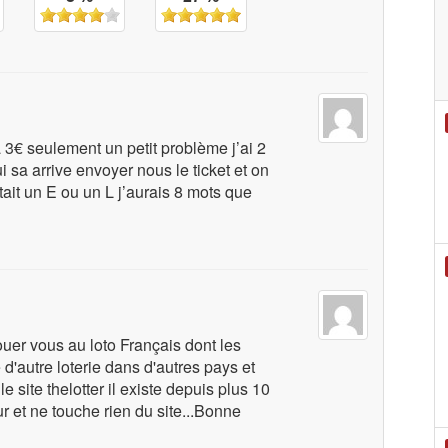
à 3€ seulement un petit problème j’ai 2
ui sa arrive envoyer nous le ticket et on
ait un E ou un L j’aurais 8 mots que
uer vous au loto Français dont les
 d'autre loterie dans d'autres pays et
le site thelotter il existe depuis plus 10
 et ne touche rien du site...Bonne