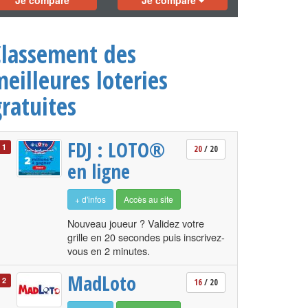
Je compare
Je compare
Classement des
eilleures loteries
ratuites
FDJ : LOTO®
1
20
/ 20
en ligne
+ d'infos
Accès au site
Nouveau joueur ? Validez votre
grille en 20 secondes puis inscrivez-
vous en 2 minutes.
MadLoto
2
16
/ 20