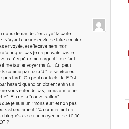
on nous demande d'envoyer la carte
é. N'ayant aucune envie de faire circuler
c pas envoyée, et effectivement mon
 zéro auquel cas je ne pouvais pas le
e veux récupérer mon argent il me faut
 il me faut envoyer ma C.I. On peut
 mais comme par hazard "Le service est
opus tard". On peut contacter la F.D.J.
par hazard quand on obtient enfin un
je ne vous entends pas, monsieur je ne
che". Fin de la "conversation".
s que je suis un "monsieur" et non pas
ueurs si seulement 1% comme moi ne
son bloqués avec une moyenne de 10,00
OT ?