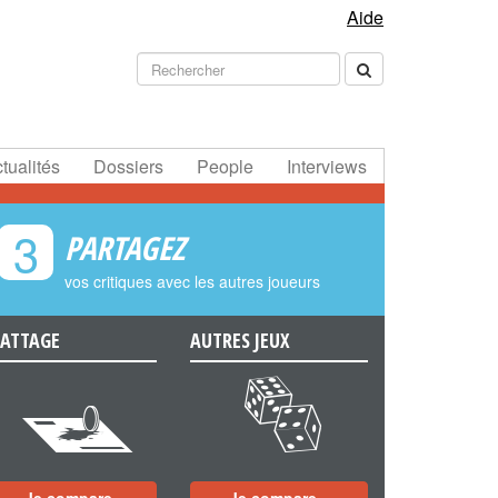
Aide
tualités
Dossiers
People
Interviews
3
PARTAGEZ
vos critiques avec les autres joueurs
ATTAGE
AUTRES JEUX
e
f