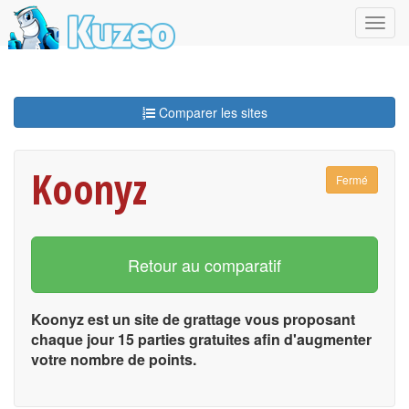
Comparer les sites
Koonyz
Fermé
Retour au comparatif
Koonyz est un site de grattage vous proposant
chaque jour 15 parties gratuites afin d'augmenter
votre nombre de points.