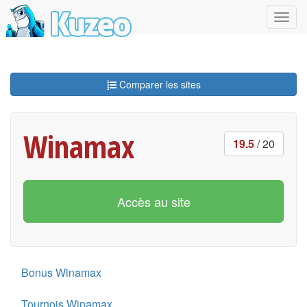
Comparer les sites
Winamax
19.5
/ 20
Accès au site
Bonus Winamax
Tournois Winamax