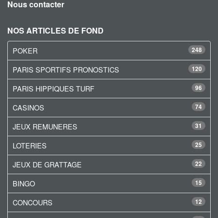
Nous contacter
NOS ARTICLES DE FOND
POKER
248
PARIS SPORTIFS PRONOSTICS
120
PARIS HIPPIQUES TURF
96
CASINOS
74
JEUX REMUNERES
31
LOTERIES
25
JEUX DE GRATTAGE
22
BINGO
15
CONCOURS
12