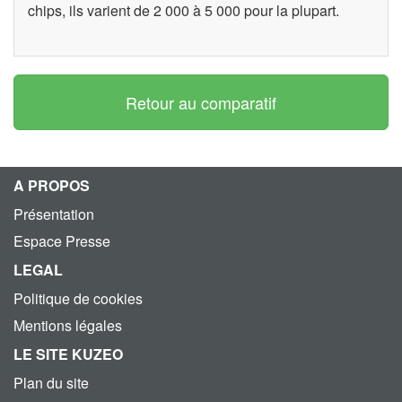
chips, ils varient de 2 000 à 5 000 pour la plupart.
Retour au comparatif
A PROPOS
Présentation
Espace Presse
LEGAL
Politique de cookies
Mentions légales
LE SITE KUZEO
Plan du site