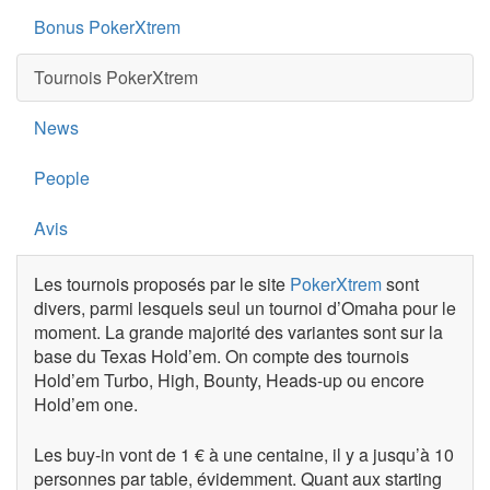
Bonus PokerXtrem
Tournois PokerXtrem
News
People
Avis
Les tournois proposés par le site
PokerXtrem
sont
divers, parmi lesquels seul un tournoi d’Omaha pour le
moment. La grande majorité des variantes sont sur la
base du Texas Hold’em. On compte des tournois
Hold’em Turbo, High, Bounty, Heads-up ou encore
Hold’em one.
Les buy-in vont de 1 € à une centaine, il y a jusqu’à 10
personnes par table, évidemment. Quant aux starting