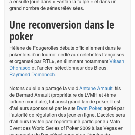
a ensuite joué dans « Fanfan la tulipe » et dans un
grand nombre de séries télévisées.
Une reconversion dans le
poker
Hélène de Fougerolles débute officiellement dans le
poker lors d'un tournoi dédié aux célébrités françaises
et organisé par RTL9, en éliminant notamment
Vikash
Dhorasoo
et l’ancien sélectionneur des Bleus,
Raymond Domenech
.
Notons qu’elle a partagé la vie d’
Antoine Arnault
, fils
de Bernard Arnault (propriétaire de LVMH et 4ème
fortune mondiale), lui aussi grand fan de poker. Il est
d’ailleurs sponsorisé par le site
Bwin Poker
, agréé par
l’autorité de régulation des jeux en ligne. L’actrice sera
d’ailleurs invitée par l’opérateur à participer au Main
Event des World Series of Poker 2009 à las Vegas en
compagnie de l'ex-sélectionneur de l'équipe de