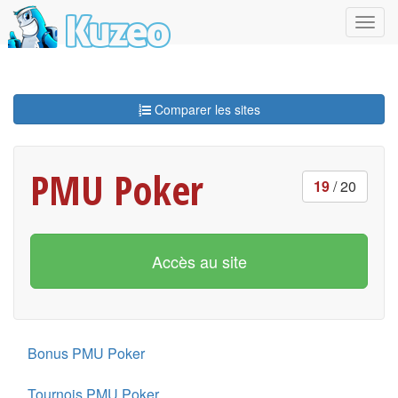
Comparer les sites
PMU Poker
19
/ 20
Accès au site
Bonus PMU Poker
Tournois PMU Poker