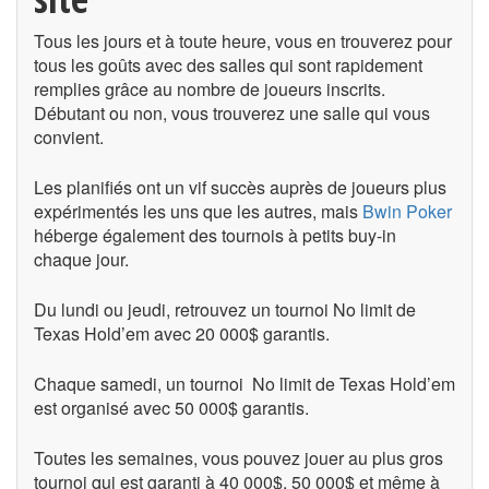
Tous les jours et à toute heure, vous en trouverez pour
tous les goûts avec des salles qui sont rapidement
remplies grâce au nombre de joueurs inscrits.
Débutant ou non, vous trouverez une salle qui vous
convient.
Les planifiés ont un vif succès auprès de joueurs plus
expérimentés les uns que les autres, mais
Bwin Poker
héberge également des tournois à petits buy-in
chaque jour.
Du lundi ou jeudi, retrouvez un tournoi No limit de
Texas Hold’em avec 20 000$ garantis.
Chaque samedi, un tournoi No limit de Texas Hold’em
est organisé avec 50 000$ garantis.
Toutes les semaines, vous pouvez jouer au plus gros
tournoi qui est garanti à 40 000$, 50 000$ et même à