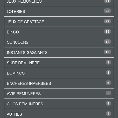
JEUX REMUNERES
31
LOTERIES
25
JEUX DE GRATTAGE
22
BINGO
15
CONCOURS
12
INSTANTS GAGNANTS
12
SURF REMUNERE
9
DOMINOS
8
ENCHERES INVERSEES
6
AVIS REMUNERES
5
CLICS REMUNERES
4
AUTRES
4