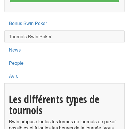
Bonus Bwin Poker
Tournois Bwin Poker
News
People
Avis
Les différents types de
tournois
Bwin propose toutes les formes de tournois de poker
possibles et à toutes les heures de la journée. Vous