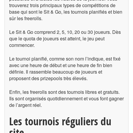
trouverez trois principaux types de compétitions de
base qui sont le Sit & Go, les tournois planifiés et bien
sûr les freerolls.
Le Sit & Go comprend 2, 5, 10, 20 ou 30 joueurs. Dès
que le quota de joueurs est atteint, le jeu peut
commencer.
Le tournoi planifié, comme son nom l’indique, est fixé
avec une heure de début et une heure de fin bien
définie. Il rassemble beaucoup de joueurs et
proposent des prizepools très élevés.
Enfin, les freerolls sont des tournois libres et gratuits.
Ils sont organisés quotidiennement et vous font gagner
de l’argent réel.
Les tournois réguliers du
site