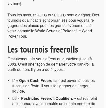
75 000$.
Tous les mois, 25 000$ et 50 000$ sont à gagner. Des
tournois qualificatifs sont organisés pour vous faire
gagner des places pour les grands événements à
venir, comme le World Series of Poker et le World
Poker Tour.
Les tournois freerolls
Gratuitement, ils vous offrent au quotidien jusqu’à
300$. C’est une façon de démarrer votre bankroll à
partir de rien. Il y en a de 4 types :
L’ «
Open Cash Freerolls
» est ouvert à tous les
inscrits de Bwin. Il vous fait gagner de l’argent
liquide.
Le «
Restricted Freeroll Qualifiers
» est restreint
aux joueurs ayant cumulés un certain nombre de