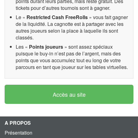
points durant leurs parties, mais reste gratuit. Des
tickets pour d’autres tournois sont à gagner.
Le «
Restricted Cash FreeRolls
» vous fait gagner
de la liquidité. La cagnotte est à partager avec les
autres joueurs selon la place à laquelle ils sont
classés.
Les «
Points joueurs
» sont assez spéciaux
puisque le buy-in n’est pas de l’argent, mais des
points que vous accumulez tout eu long de votre
parcours en tant que joueur sur les tables virtuelles.
Accès au site
A PROPOS
Présentation