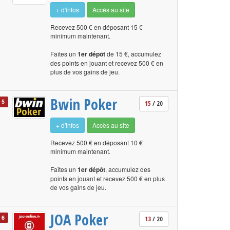
+ d'infos
Accès au site
Recevez 500 € en déposant 15 €
minimum maintenant.
Faîtes un
1er dépôt
de 15 €, accumulez
des points en jouant et recevez 500 € en
plus de vos gains de jeu.
Bwin Poker
5
15
/ 20
+ d'infos
Accès au site
Recevez 500 € en déposant 10 €
minimum maintenant.
Faîtes un
1er dépôt
, accumulez des
points en jouant et recevez 500 € en plus
de vos gains de jeu.
JOA Poker
6
13
/ 20