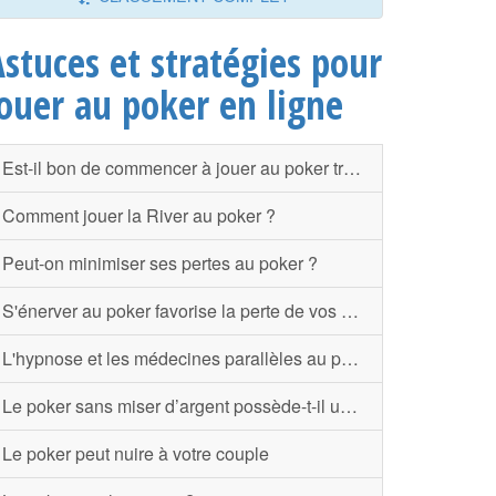
stuces et stratégies pour
jouer au poker en ligne
Est-il bon de commencer à jouer au poker très jeune ?
Comment jouer la River au poker ?
Peut-on minimiser ses pertes au poker ?
S'énerver au poker favorise la perte de vos gains
L'hypnose et les médecines parallèles au poker
Le poker sans miser d’argent possède-t-il un intérêt ?
Le poker peut nuire à votre couple