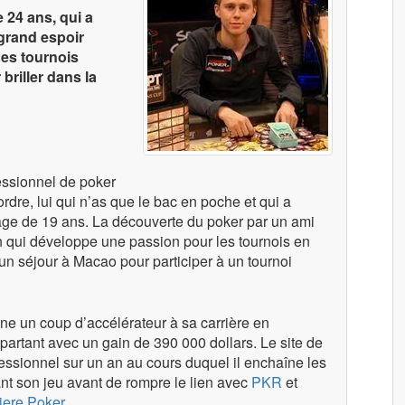
 24 ans, qui a
 grand espoir
des tournois
 briller dans la
fessionnel de poker
ordre, lui qui n’as que le bac en poche et qui a
’âge de 19 ans. La découverte du poker par un ami
in qui développe une passion pour les tournois en
r un séjour à Macao pour participer à un tournoi
nne un coup d’accélérateur à sa carrière en
partant avec un gain de 390 000 dollars. Le site de
essionnel sur un an au cours duquel il enchaîne les
nt son jeu avant de rompre le lien avec
PKR
et
iere Poker
.