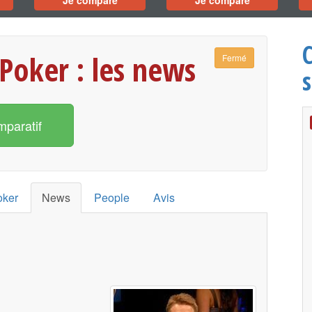
Je compare
Je compare
 Poker : les news
Fermé
s
mparatif
oker
News
People
Avis