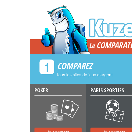
COMPARAT
Le
1
COMPAREZ
tous les sites de jeux d'argent
POKER
PARIS SPORTIFS
a
b