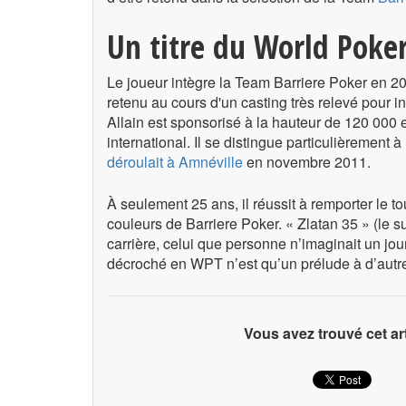
Un titre du World Poke
Le joueur intègre la Team Barriere Poker en 20
retenu au cours d'un casting très relevé pour i
Allain est sponsorisé à la hauteur de 120 000 e
international. Il se distingue particulièrement 
déroulait à Amnéville
en novembre 2011.
À seulement 25 ans, il réussit à remporter le t
couleurs de Barriere Poker. « Zlatan 35 » (le s
carrière, celui que personne n’imaginait un jour
décroché en WPT n’est qu’un prélude à d’autre
Vous avez trouvé cet art