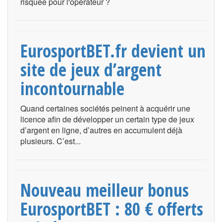
risquée pour l'opérateur ?
EurosportBET.fr devient un
site de jeux d’argent
incontournable
Quand certaines sociétés peinent à acquérir une
licence afin de développer un certain type de jeux
d’argent en ligne, d’autres en accumulent déjà
plusieurs. C’est...
Nouveau meilleur bonus
EurosportBET : 80 € offerts