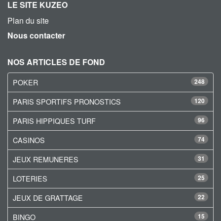
LE SITE KUZEO
Plan du site
Nous contacter
NOS ARTICLES DE FOND
POKER
248
PARIS SPORTIFS PRONOSTICS
120
PARIS HIPPIQUES TURF
96
CASINOS
74
JEUX REMUNERES
31
LOTERIES
25
JEUX DE GRATTAGE
22
BINGO
15