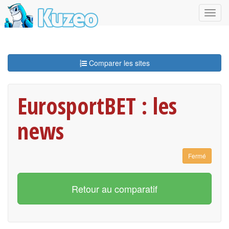
Comparer les sites
EurosportBET : les
news
Fermé
Retour au comparatif