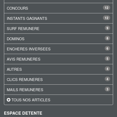
CONCOURS
12
INSTANTS GAGNANTS
12
SURF REMUNERE
9
DOMINOS
8
ENCHERES INVERSEES
6
AVIS REMUNERES
5
AUTRES
4
CLICS REMUNERES
4
MAILS REMUNERES
3
TOUS NOS ARTICLES
ESPACE DETENTE