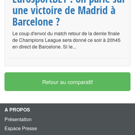
une victoire de Madrid à
Barcelone ?
Le coup d'envoi du match retour de la demie finale
de Champions League sera donné ce soir à 20h45
en direct de Barcelone. Si le...
Retour au comparatif
A PROPOS
Présentation
Espace Presse