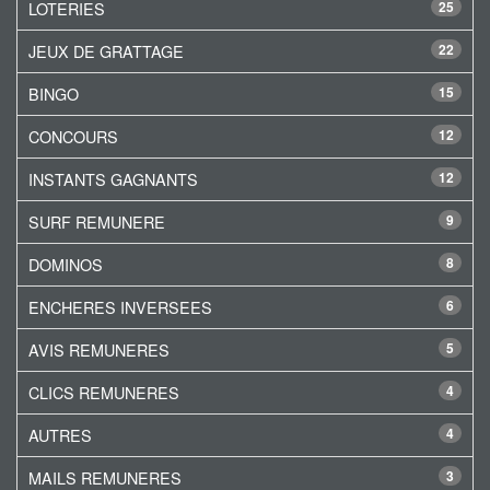
LOTERIES
25
JEUX DE GRATTAGE
22
BINGO
15
CONCOURS
12
INSTANTS GAGNANTS
12
SURF REMUNERE
9
DOMINOS
8
ENCHERES INVERSEES
6
AVIS REMUNERES
5
CLICS REMUNERES
4
AUTRES
4
MAILS REMUNERES
3