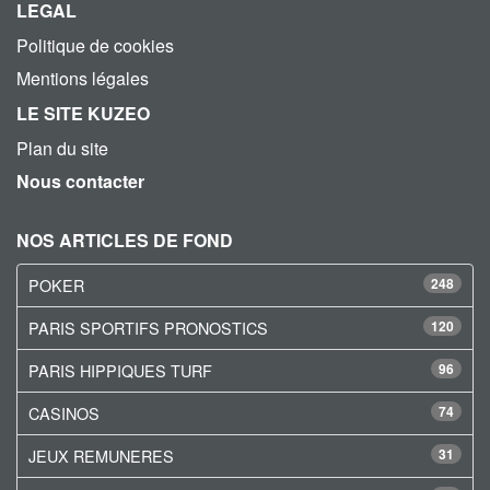
LEGAL
Politique de cookies
Mentions légales
LE SITE KUZEO
Plan du site
Nous contacter
NOS ARTICLES DE FOND
POKER
248
PARIS SPORTIFS PRONOSTICS
120
PARIS HIPPIQUES TURF
96
CASINOS
74
JEUX REMUNERES
31