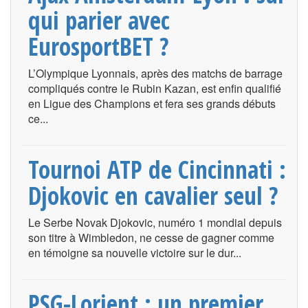
qui parier avec
EurosportBET ?
L’Olympique Lyonnais, après des matchs de barrage
compliqués contre le Rubin Kazan, est enfin qualifié
en Ligue des Champions et fera ses grands débuts
ce...
Tournoi ATP de Cincinnati :
Djokovic en cavalier seul ?
Le Serbe Novak Djokovic, numéro 1 mondial depuis
son titre à Wimbledon, ne cesse de gagner comme
en témoigne sa nouvelle victoire sur le dur...
PSG-Lorient : un premier