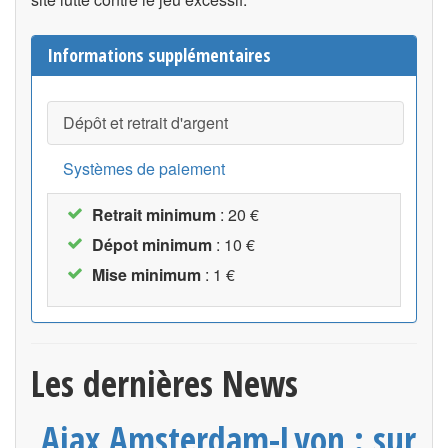
Informations supplémentaires
Dépôt et retrait d'argent
Systèmes de paiement
Retrait minimum
: 20 €
Dépot minimum
: 10 €
Mise minimum
: 1 €
Les dernières News
Ajax Amsterdam-Lyon : sur