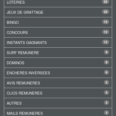
LOTERIES
25
JEUX DE GRATTAGE
22
BINGO
15
CONCOURS
12
INSTANTS GAGNANTS
12
SURF REMUNERE
9
DOMINOS
8
ENCHERES INVERSEES
6
AVIS REMUNERES
5
CLICS REMUNERES
4
AUTRES
4
MAILS REMUNERES
3