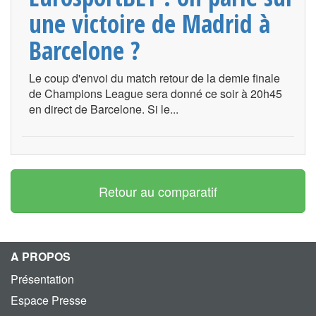
une victoire de Madrid à
Barcelone ?
Le coup d'envoi du match retour de la demie finale
de Champions League sera donné ce soir à 20h45
en direct de Barcelone. Si le...
Retour au comparatif
A PROPOS
Présentation
Espace Presse