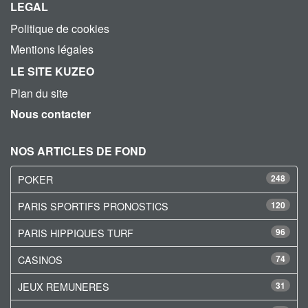
LEGAL
Politique de cookies
Mentions légales
LE SITE KUZEO
Plan du site
Nous contacter
NOS ARTICLES DE FOND
POKER
248
PARIS SPORTIFS PRONOSTICS
120
PARIS HIPPIQUES TURF
96
CASINOS
74
JEUX REMUNERES
31