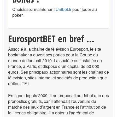
Choisissez maintenant
Unibet.fr
pour jouer au
poker.
EurosportBET en bref ...
Associé à la chaîne de télévision Eurosport, le site
bookmaker a ouvert ses portes pour la Coupe du
monde de football 2010. La société est installée en
France, à Paris, et dispose d’un capital de 50 000
euros. Ses principaux actionnaires sont les chaînes de
télévision, sites internet et sociétés de production que
détient TF1.
En ligne depuis 2009, il ne proposait au début que des
pronostics gratuits, car il attendait l’ouverture du
marché des jeux d’argent en France et l’attribution de
la licence obligatoire. Il a obtenu l'agrément de