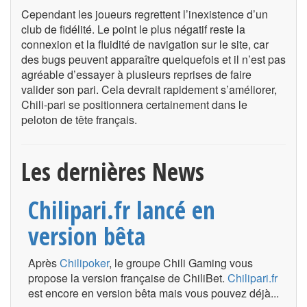
Cependant les joueurs regrettent l’inexistence d’un
club de fidélité. Le point le plus négatif reste la
connexion et la fluidité de navigation sur le site, car
des bugs peuvent apparaître quelquefois et il n’est pas
agréable d’essayer à plusieurs reprises de faire
valider son pari. Cela devrait rapidement s’améliorer,
Chili-pari se positionnera certainement dans le
peloton de tête français.
Les dernières News
Chilipari.fr lancé en
version bêta
Après
Chilipoker
, le groupe Chili Gaming vous
propose la version française de ChiliBet.
Chilipari.fr
est encore en version bêta mais vous pouvez déjà...