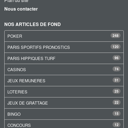
Plan du site
Nous contacter
NOS ARTICLES DE FOND
POKER
248
PARIS SPORTIFS PRONOSTICS
120
PARIS HIPPIQUES TURF
96
CASINOS
74
JEUX REMUNERES
31
LOTERIES
25
JEUX DE GRATTAGE
22
BINGO
15
CONCOURS
12