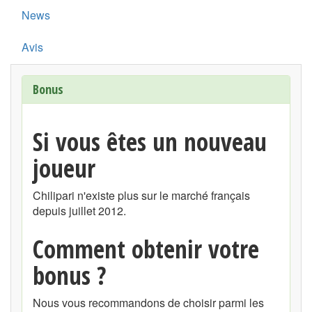
News
Avis
Bonus
Si vous êtes un nouveau
joueur
Chilipari n'existe plus sur le marché français
depuis juillet 2012.
Comment obtenir votre
bonus ?
Nous vous recommandons de choisir parmi les