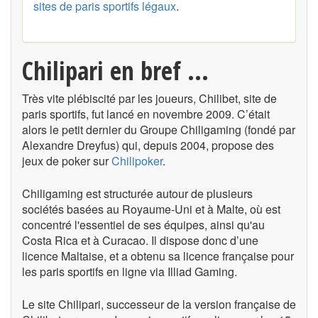
sites de paris sportifs légaux
.
Chilipari en bref ...
Très vite plébiscité par les joueurs, Chilibet, site de
paris sportifs, fut lancé en novembre 2009. C’était
alors le petit dernier du Groupe Chiligaming (fondé par
Alexandre Dreyfus) qui, depuis 2004, propose des
jeux de poker sur
Chilipoker
.
Chiligaming est structurée autour de plusieurs
sociétés basées au Royaume-Uni et à Malte, où est
concentré l'essentiel de ses équipes, ainsi qu'au
Costa Rica et à Curacao. Il dispose donc d’une
licence Maltaise, et a obtenu sa licence française pour
les paris sportifs en ligne via Illiad Gaming.
Le site Chilipari, successeur de la version française de