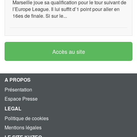
Marseille joue sa qualification pour le tour suivant de
l’Europe League. Il lui suffit d’1 point pour aller en
16es de finale. Si sur le...
Accès au site
A PROPOS
Présentation
Espace Presse
LEGAL
Politique de cookies
Mentions légales