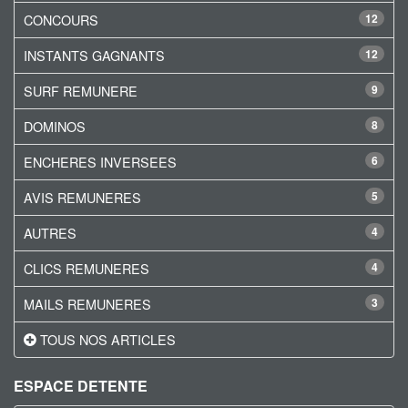
CONCOURS
12
INSTANTS GAGNANTS
12
SURF REMUNERE
9
DOMINOS
8
ENCHERES INVERSEES
6
AVIS REMUNERES
5
AUTRES
4
CLICS REMUNERES
4
MAILS REMUNERES
3
TOUS NOS ARTICLES
ESPACE DETENTE