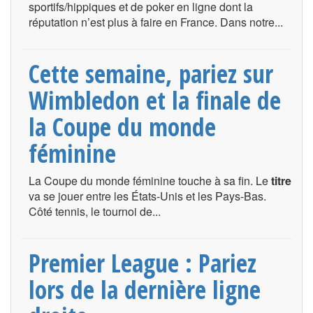
sportifs/hippiques et de poker en ligne dont la
réputation n’est plus à faire en France. Dans notre...
Cette semaine, pariez sur
Wimbledon et la finale de
la Coupe du monde
féminine
La Coupe du monde féminine touche à sa fin. Le
titre
va se jouer entre les États-Unis et les Pays-Bas.
Côté tennis, le tournoi de...
Premier League : Pariez
lors de la dernière ligne