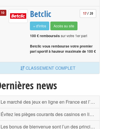
Betclic
10
17
/ 20
+ d'infos
Accès au site
100 € remboursés
sur votre 1er pari
Betclic vous rembourse votre premier
pari sportif à hauteur maximale de 100 €
CLASSEMENT COMPLET
Dernières news
Le marché des jeux en ligne en France est l’un des plus strictement encadrés au monde.
Évitez les pièges courants des casinos en ligne : découvrez 5 erreurs à ne pas commettre pour jouer en toute sécurité et maximiser votre plaisir.
Les bonus de bienvenue sont l’un des principaux attraits des casinos en ligne.