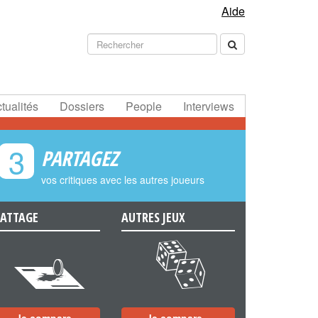
Aide
tualités
Dossiers
People
Interviews
3
PARTAGEZ
vos critiques avec les autres joueurs
ATTAGE
AUTRES JEUX
e
f