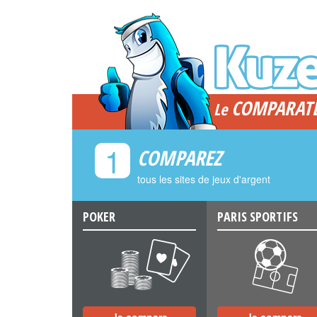
COMPARAT
Le
1
COMPAREZ
tous les sites de jeux d'argent
POKER
PARIS SPORTIFS
a
b