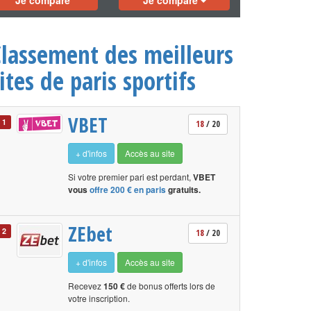
Je compare
Je compare
Classement des meilleurs
ites de paris sportifs
VBET
1
18
/ 20
+ d'infos
Accès au site
Si votre premier pari est perdant,
VBET
vous
offre 200 € en paris
gratuits.
ZEbet
2
18
/ 20
+ d'infos
Accès au site
Recevez
150 €
de bonus offerts lors de
votre inscription.