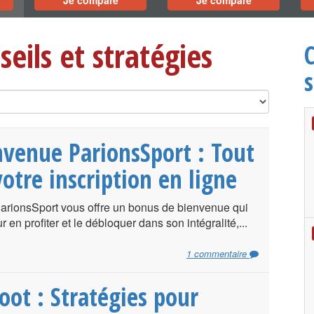
Je compare
Je compare
seils et stratégies
s
venue ParionsSport : Tout
otre inscription en ligne
 ParionsSport vous offre un bonus de bienvenue qui
ur en profiter et le débloquer dans son intégralité,...
1 commentaire
foot : Stratégies pour