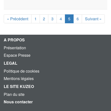
« Précédent
1
2
3
4
5
6
Suivant »
A PROPOS
Présentation
Espace Presse
LEGAL
Politique de cookies
Mentions légales
LE SITE KUZEO
Plan du site
Nous contacter