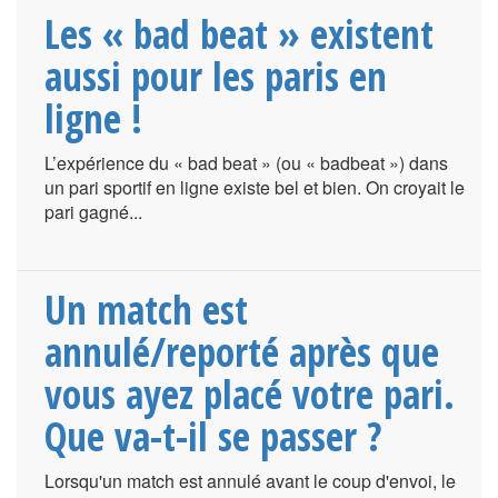
Les « bad beat » existent
aussi pour les paris en
ligne !
L’expérience du « bad beat » (ou « badbeat ») dans
un pari sportif en ligne existe bel et bien. On croyait le
pari gagné...
Un match est
annulé/reporté après que
vous ayez placé votre pari.
Que va-t-il se passer ?
Lorsqu'un match est annulé avant le coup d'envoi, le