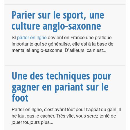
Parier sur le sport, une
culture anglo-saxonne
Si
parier en ligne
devient en France une pratique
importante qui se généralise, elle est à la base de
mentalité anglo-saxonne. D’ailleurs, ca n’est...
Une des techniques pour
gagner en pariant sur le
foot
Parier en ligne, c'est avant tout pour l'appât du gain, il
ne faut pas le cacher. Très vite, vous serez tenté de
jouer toujours plus...