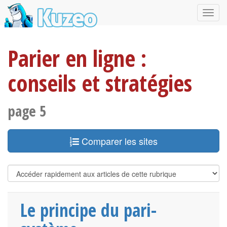
Parier en ligne :
conseils et stratégies
page 5
Comparer les sites
Le principe du pari-