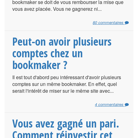
bookmaker se doit de vous rembourser la mise que
vous avez placée. Vous ne gagnerez ni...
80 commentaires
Peut-on avoir plusieurs
comptes chez un
bookmaker ?
Il est tout d'abord peu intéressant d'avoir plusieurs
comptes sur un même bookmaker. En effet, quel
serait l'intérêt de miser sur le même site avec...
4 commentaires
Vous avez gagné un pari.
Comment réinvestir cet