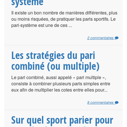
système
Il existe un bon nombre de manières différentes, plus
ou moins risquées, de pratiquer les paris sportifs. Le
pari-système est une de ces ...
2 commentaires
Les stratégies du pari
combiné (ou multiple)
Le pari combiné, aussi appelé « pari multiple »,
consiste à combiner plusieurs paris simples entre
eux afin de multiplier les cotes entre elles pour...
8 commentaires
Sur quel sport parier pour