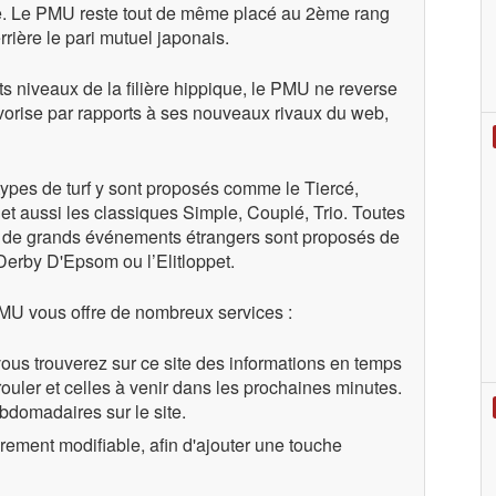
ce. Le PMU reste tout de même placé au 2ème rang
rière le pari mutuel japonais.
ts niveaux de la filière hippique, le PMU ne reverse
vorise par rapports à ses nouveaux rivaux du web,
 types de turf y sont proposés comme le Tiercé,
, et aussi les classiques Simple, Couplé, Trio. Toutes
i de grands événements étrangers sont proposés de
erby D'Epsom ou l’Elitloppet.
PMU vous offre de nombreux services :
vous trouverez sur ce site des informations en temps
rouler et celles à venir dans les prochaines minutes.
bdomadaires sur le site.
rement modifiable, afin d'ajouter une touche