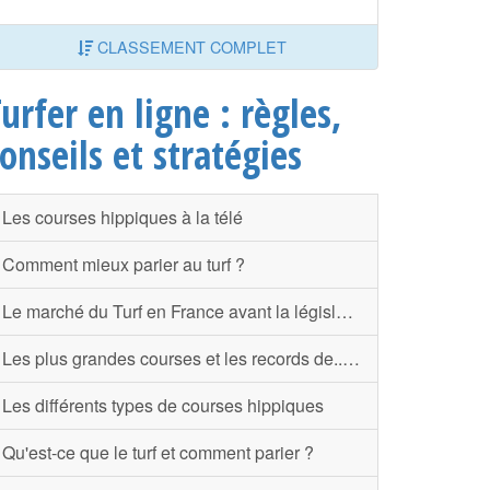
CLASSEMENT COMPLET
urfer en ligne : règles,
onseils et stratégies
Les courses hippiques à la télé
Comment mieux parier au turf ?
Le marché du Turf en France avant la législation de 2010
Les plus grandes courses et les records de... trot attelé
Les différents types de courses hippiques
Qu'est-ce que le turf et comment parier ?