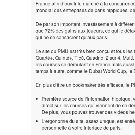
France afin d’ouvrir le marché à la concurren
mondial des entreprises de paris hippiques, der
De par son important investissement à différen
que 72% des gains aux joueurs, ce qui le défa
qui ne se consacrent qu'aux paris.
Le site du PMU est très bien conçu et tous les
Quarté+, Quinté+, Tic3, Quadrio, 2 sur 4, Multi
les courses se déroulant en France mais auss
temps à autre, comme le Dubaï World Cup, le D
En plus d'être un bookmaker très efficace, le 
Première source de l'information hippique, 
direct sur les courses qui viennent de se dé
De plus, vous pouvez trouver des vidéos he
L'ergonomie du site, assez unique, est entiè
personnelle à votre interface de paris.