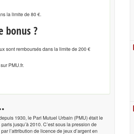
 la limite de 80 €.
e bonus ?
eux sont remboursés dans la limite de 200 €
sur PMU.fr.
..
epuis 1930, le Pari Mutuel Urbain (PMU) était le
s paris jusqu’à 2010. C’est sous la pression de
ar l’attribution de licence de jeux d’argent en