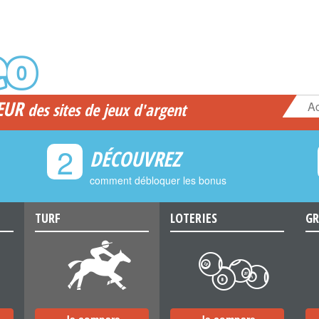
EUR
Ac
des sites de jeux d'argent
2
DÉCOUVREZ
comment débloquer les bonus
TURF
LOTERIES
GR
d
c